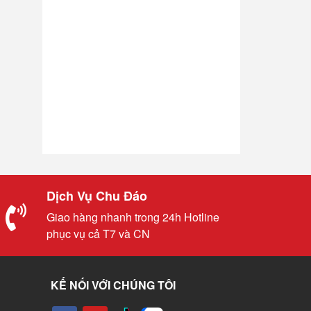
Dịch Vụ Chu Đáo
Giao hàng nhanh trong 24h Hotline
phục vụ cả T7 và CN
KẾ NỐI VỚI CHÚNG TÔI