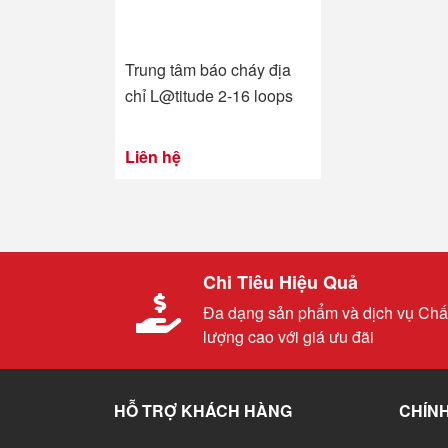
Trung tâm báo cháy địa
chỉ L@titude 2-16 loops
Liên hệ
Chi Tiêu Hiệu Quả
Đa dạng sản phẩm và dịch vụ Chấ
lượng cao với giá ưu đãi
HỖ TRỢ KHÁCH HÀNG
CHÍNH