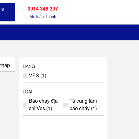
0914 348 397
Sản phẩm đã xem
Mr.Tuấn Thành
 thấp
HÃNG
VES
(1)
LOẠI
Báo cháy địa
Tủ trung tâm
chỉ Ves
(1)
báo cháy
(1)