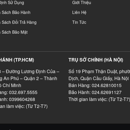
Định Sử Dụng
Giới Thiệu
h Sách Bảo Hành
Liên Hệ
 Sách Đổi Trả Hàng
Tin Tức
h Sách Bảo Mật
HÁNH (TP.HCM)
TRỤ SỞ CHÍNH (HÀ NỘI)
 – Đường Lương Định Của –
Số 19 Phạm Thận Duật, phườ
g An Phú – Quận 2 – Thành
Dịch, Quận Cầu Giấy, Hà Nội
 Chí Minh
Bán Hàng: 024.62810015
ng: 032.697.5555
Bảo Hành: 024.62691127
ành: 0399604268
Thời gian làm việc: (Từ T2-T7
ian làm việc: (Từ T2-T7)