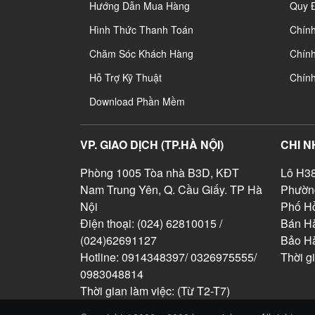
Hướng Dẫn Mua Hàng
Quy 
Hình Thức Thanh Toán
Chín
Chăm Sóc Khách Hàng
Chính
Hỗ Trợ Kỹ Thuật
Chín
Download Phần Mềm
VP. GIAO DỊCH (TP.HÀ NỘI)
CHI N
Phòng 1005 Tòa nhà B3D, KĐT
Lô H38
Nam Trung Yên, Q. Cầu Giấy. TP Hà
Phườn
Nội
Phố Hồ
Điện thoại: (024) 62810015 /
Bán Hà
(024)62691127
Bảo H
Hotline: 0914348397/ 0326975555/
Thời g
0983048814
Thời gian làm việc: (Từ T2-T7)