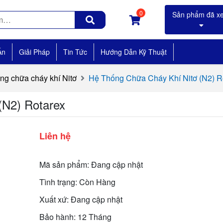
0
Án
Giải Pháp
Tin Tức
Hướng Dẫn Kỹ Thuật
ng chữa cháy khí Nitơ
Hệ Thống Chữa Cháy Khí Nitơ (N2) R
(N2) Rotarex
Liên hệ
Mã sản phẩm: Đang cập nhật
Tình trạng: Còn Hàng
Xuất xứ: Đang cập nhật
Bảo hành: 12 Tháng