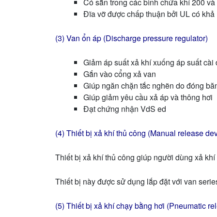
Có sẵn trong các bình chứa khí 200 và 
Đĩa vỡ được chấp thuận bởi UL có khả
(3) Van ổn áp (Discharge pressure regulator)
Giảm áp suất xả khí xuống áp suất cài đ
Gắn vào cổng xả van
Giúp ngăn chặn tắc nghẽn do đóng bă
Giúp giảm yêu cầu xả áp và thông hơi
Đạt chứng nhận VdS ed
(4) Thiết bị xả khí thủ công (Manual release de
Thiết bị xả khí thủ công giúp người dùng xả kh
Thiết bị này được sử dụng lắp đặt với van ser
(5) Thiết bị xả khí chạy bằng hơi (Pneumatic re