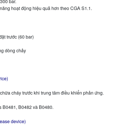
300 bar.
 năng hoạt động hiệu quả hơn theo CGA S1.1.
ặt trước (60 bar)
ng dòng chảy
vice)
í chữa cháy trước khi trung tâm điều khiển phản ứng.
ies B0481, B0482 và B0480.
lease device)