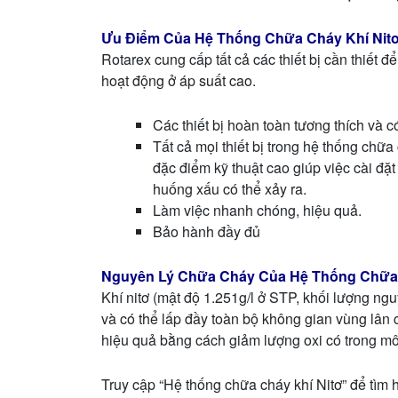
Ưu Điểm Của Hệ Thống Chữa Cháy Khí Nitơ
Rotarex cung cấp tất cả các thiết bị cần thiết 
hoạt động ở áp suất cao.
Các thiết bị hoàn toàn tương thích và 
Tất cả mọi thiết bị trong hệ thống chữ
đặc điểm kỹ thuật cao giúp việc cài đặ
huống xấu có thể xảy ra.
Làm việc nhanh chóng, hiệu quả.
Bảo hành đầy đủ
Nguyên Lý Chữa Cháy Của Hệ Thống Chữa C
Khí nitơ (mật độ 1.251g/l ở STP, khối lượng ngu
và có thể lấp đầy toàn bộ không gian vùng lân
hiệu quả bằng cách giảm lượng oxi có trong mô
Truy cập “Hệ thống chữa cháy khí Nitơ” để tìm 