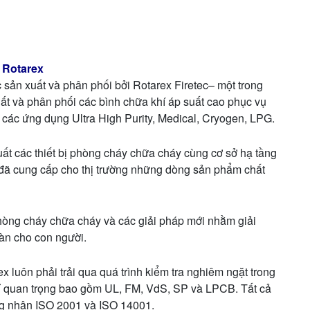
 Rotarex
 sản xuất và phân phối bởi Rotarex Firetec– một trong
ất và phân phối các bình chữa khí áp suất cao phục vụ
các ứng dụng Ultra High Purity, Medical, Cryogen, LPG.
uất các thiết bị phòng cháy chữa cháy cùng cơ sở hạ tầng
x đã cung cấp cho thị trường những dòng sản phẩm chất
phòng cháy chữa cháy và các giải pháp mới nhằm giải
oàn cho con người.
uôn phải trải qua quá trình kiểm tra nghiêm ngặt trong
ỉ quan trọng bao gồm UL, FM, VdS, SP và LPCB. Tất cả
ng nhận ISO 2001 và ISO 14001.