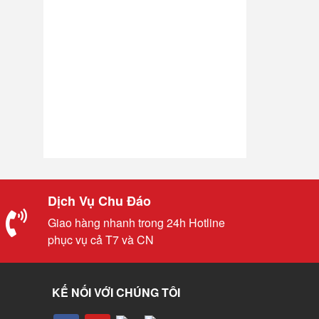
Dịch Vụ Chu Đáo
Giao hàng nhanh trong 24h Hotline
phục vụ cả T7 và CN
KẾ NỐI VỚI CHÚNG TÔI