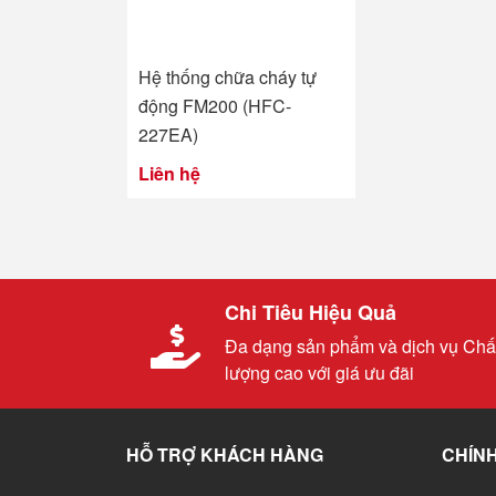
Hệ thống chữa cháy tự
động FM200 (HFC-
227EA)
Liên hệ
Chi Tiêu Hiệu Quả
Đa dạng sản phẩm và dịch vụ Chấ
lượng cao với giá ưu đãi
HỖ TRỢ KHÁCH HÀNG
CHÍNH