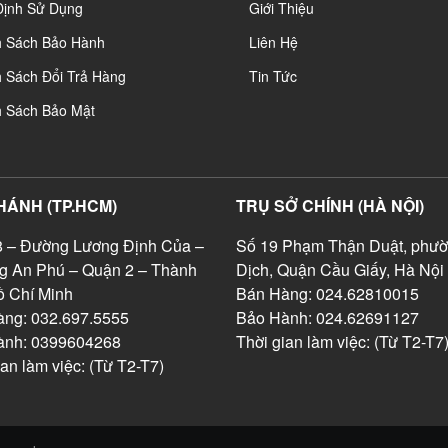
Định Sử Dụng
Giới Thiệu
h Sách Bảo Hành
Liên Hệ
 Sách Đổi Trả Hàng
Tin Tức
h Sách Bảo Mật
HÁNH (TP.HCM)
TRỤ SỞ CHÍNH (HÀ NỘI)
 – Đường Lương Định Của –
Số 19 Phạm Thận Duật, phườ
g An Phú – Quận 2 – Thành
Dịch, Quận Cầu Giấy, Hà Nội
 Chí Minh
Bán Hàng: 024.62810015
ng: 032.697.5555
Bảo Hành: 024.62691127
ành: 0399604268
Thời gian làm việc: (Từ T2-T7
ian làm việc: (Từ T2-T7)