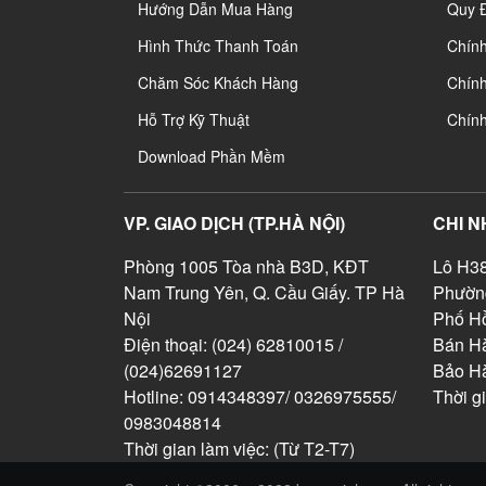
Hướng Dẫn Mua Hàng
Quy 
Hình Thức Thanh Toán
Chín
Chăm Sóc Khách Hàng
Chính
Hỗ Trợ Kỹ Thuật
Chín
Download Phần Mềm
VP. GIAO DỊCH (TP.HÀ NỘI)
CHI N
Phòng 1005 Tòa nhà B3D, KĐT
Lô H38
Nam Trung Yên, Q. Cầu Giấy. TP Hà
Phườn
Nội
Phố Hồ
Điện thoại: (024) 62810015 /
Bán Hà
(024)62691127
Bảo H
Hotline: 0914348397/ 0326975555/
Thời g
0983048814
Thời gian làm việc: (Từ T2-T7)