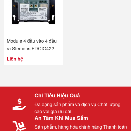
Module 4 đầu vào 4 đầu
ra Siemens FDCIO422
Liên hệ
Chi Tiêu Hiệu Quả
Đa dạng sản phẩm và dịch vụ Chất lượng
cao với giá ưu đãi
An Tâm Khi Mua Sắm
Sản phẩm, hàng hóa chính hãng Thanh toán