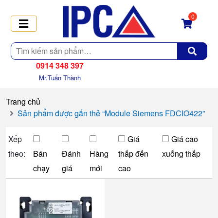
0
Tìm
kiếm
0914 348 397
Mr.Tuấn Thành
Trang chủ
Sản phẩm được gắn thẻ “Module Siemens FDCIO422”
Xếp
Giá
Giá cao
theo:
Bán
Đánh
Hàng
thấp đến
xuống thấp
chạy
giá
mới
cao