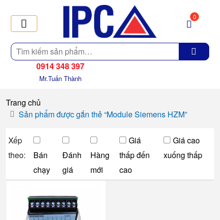
0
Tìm
kiếm
0914 348 397
Mr.Tuấn Thành
Trang chủ
Sản phẩm được gắn thẻ “Module Siemens HZM”
Xếp
Giá
Giá cao
theo:
Bán
Đánh
Hàng
thấp đến
xuống thấp
chạy
giá
mới
cao