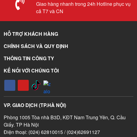
Giao hàng nhanh trong 24h Hotline phục vụ
cả T7 và CN
HỖ TRỢ KHÁCH HÀNG
CHÍNH SÁCH VÀ QUY ĐỊNH
THÔNG TIN CÔNG TY
KẾ NỐI VỚI CHÚNG TÔI
VP. GIAO DỊCH (TP.HÀ NỘI)
Phòng 1005 Tòa nhà B3D, KĐT Nam Trung Yên, Q. Cầu
Giấy. TP Hà Nội
Điện thoại: (024) 62810015 / (024)62691127