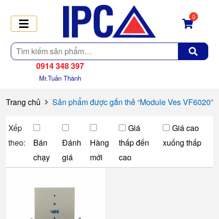
0
Tìm
kiếm
0914 348 397
Mr.Tuấn Thành
Trang chủ
Sản phẩm được gắn thẻ “Module Ves VF6020”
Xếp
Giá
Giá cao
theo:
Bán
Đánh
Hàng
thấp đến
xuống thấp
chạy
giá
mới
cao