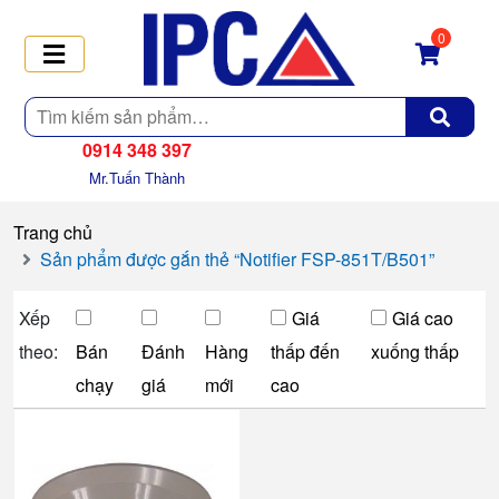
0
Tìm
kiếm
0914 348 397
Mr.Tuấn Thành
Trang chủ
Sản phẩm được gắn thẻ “Notifier FSP-851T/B501”
Xếp
Giá
Giá cao
theo:
Bán
Đánh
Hàng
thấp đến
xuống thấp
chạy
giá
mới
cao