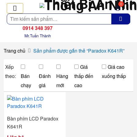
0
Tìm
kiếm
0914 348 397
Mr.Tuấn Thành
Trang chủ
Sản phẩm được gắn thẻ “Paradox K641R”
Xếp
Giá
Giá cao
theo:
Bán
Đánh
Hàng
thấp đến
xuống thấp
chạy
giá
mới
cao
Bàn phím LCD Paradox
K641R