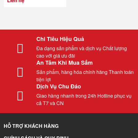
Liên hệ
Chi Tiêu Hiệu Quả
Đa dạng sản phẩm và dịch vụ Chất lượng
cao với giá ưu đãi
An Tâm Khi Mua Sắm
Sản phẩm, hàng hóa chính hãng Thanh toán
tiện lợi
Dịch Vụ Chu Đáo
Giao hàng nhanh trong 24h Hotline phục vụ
cả T7 và CN
HỖ TRỢ KHÁCH HÀNG