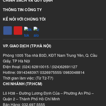
CHÍNH SÁCH VÀ QUY ĐỊNH
THÔNG TIN CÔNG TY
KẾ NỐI VỚI CHÚNG TÔI
VP. GIAO DỊCH (TP.HÀ NỘI)
Phòng 1005 Tòa nhà B3D, KĐT Nam Trung Yên, Q. Cầu
Giấy. TP Hà Nội
Điện thoại: (024) 62810015 / (024)62691127
Hotline: 0914348397/ 0326975555/ 0983048814
Thời gian làm việc: (Từ T2-T7)
CHI NHÁNH (TP.HCM)
Lô H38 – Đường Lương Định Của – Phường An Phú –
Quận 2 – Thành Phố Hồ Chí Minh
Bán Hàng: 032.697.5555