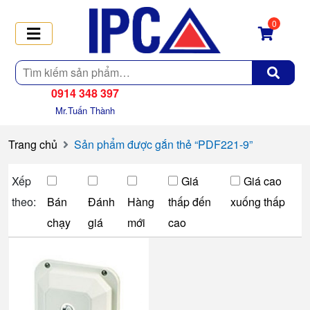
0
Tìm
kiếm
0914 348 397
Mr.Tuấn Thành
Trang chủ
Sản phẩm được gắn thẻ “PDF221-9”
Xếp
Giá
Giá cao
theo:
Bán
Đánh
Hàng
thấp đến
xuống thấp
chạy
giá
mới
cao