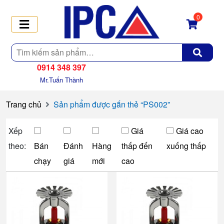
0
Tìm
kiếm
0914 348 397
Mr.Tuấn Thành
Trang chủ
Sản phẩm được gắn thẻ “PS002”
Xếp
Giá
Giá cao
theo:
Bán
Đánh
Hàng
thấp đến
xuống thấp
chạy
giá
mới
cao