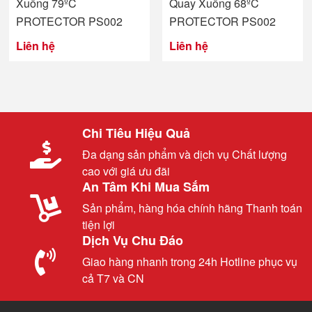
Xuống 79ºC
Quay Xuống 68ºC
PROTECTOR PS002
PROTECTOR PS002
Liên hệ
Liên hệ
Chi Tiêu Hiệu Quả
Đa dạng sản phẩm và dịch vụ Chất lượng
cao với giá ưu đãi
An Tâm Khi Mua Sắm
Sản phẩm, hàng hóa chính hãng Thanh toán
tiện lợi
Dịch Vụ Chu Đáo
Giao hàng nhanh trong 24h Hotline phục vụ
cả T7 và CN