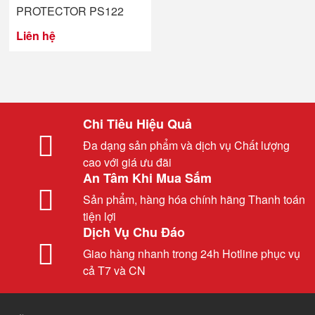
PROTECTOR PS122
Liên hệ
Chi Tiêu Hiệu Quả
Đa dạng sản phẩm và dịch vụ Chất lượng
cao với giá ưu đãi
An Tâm Khi Mua Sắm
Sản phẩm, hàng hóa chính hãng Thanh toán
tiện lợi
Dịch Vụ Chu Đáo
Giao hàng nhanh trong 24h Hotline phục vụ
cả T7 và CN