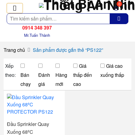
0
Tìm
kiếm
0914 348 397
Mr.Tuấn Thành
Trang chủ
Sản phẩm được gắn thẻ “PS122”
Xếp
Giá
Giá cao
theo:
Bán
Đánh
Hàng
thấp đến
xuống thấp
chạy
giá
mới
cao
Đầu Sprinkler Quay
Xuống 68ºC