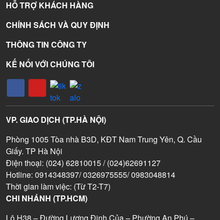
HỖ TRỢ KHÁCH HÀNG
CHÍNH SÁCH VÀ QUY ĐỊNH
THÔNG TIN CÔNG TY
KẾ NỐI VỚI CHÚNG TÔI
VP. GIAO DỊCH (TP.HÀ NỘI)
Phòng 1005 Tòa nhà B3D, KĐT Nam Trung Yên, Q. Cầu
Giấy. TP Hà Nội
Điện thoại: (024) 62810015 / (024)62691127
Hotline: 0914348397/ 0326975555/ 0983048814
Thời gian làm việc: (Từ T2-T7)
CHI NHÁNH (TP.HCM)
Lô H38 – Đường Lương Định Của – Phường An Phú –