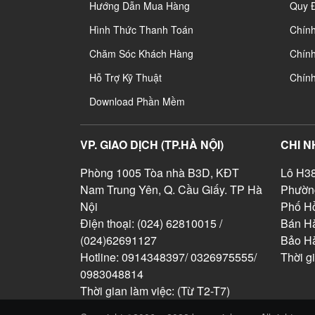
Hướng Dẫn Mua Hàng
Quy 
Hình Thức Thanh Toán
Chín
Chăm Sóc Khách Hàng
Chính
Hỗ Trợ Kỹ Thuật
Chín
Download Phần Mềm
VP. GIAO DỊCH (TP.HÀ NỘI)
CHI N
Phòng 1005 Tòa nhà B3D, KĐT
Lô H38
Nam Trung Yên, Q. Cầu Giấy. TP Hà
Phườn
Nội
Phố Hồ
Điện thoại: (024) 62810015 /
Bán Hà
(024)62691127
Bảo H
Hotline: 0914348397/ 0326975555/
Thời g
0983048814
Thời gian làm việc: (Từ T2-T7)