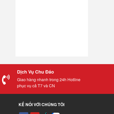
Dịch Vụ Chu Đáo
Giao hàng nhanh trong 24h Hotline
phục vụ cả T7 và CN
KẾ NỐI VỚI CHÚNG TÔI