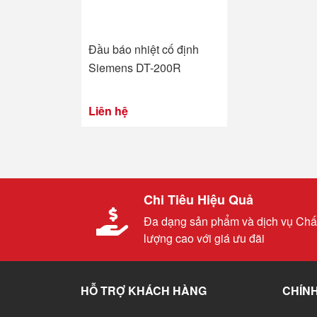
Đầu báo nhiệt cố định
Siemens DT-200R
Liên hệ
Chi Tiêu Hiệu Quả
Đa dạng sản phẩm và dịch vụ Chấ
lượng cao với giá ưu đãi
HỖ TRỢ KHÁCH HÀNG
CHÍNH