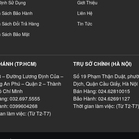
Định Sử Dụng
Giới Thiệu
h Sách Bảo Hành
Liên Hệ
 Sách Đổi Trả Hàng
Tin Tức
h Sách Bảo Mật
HÁNH (TP.HCM)
TRỤ SỞ CHÍNH (HÀ NỘI)
 – Đường Lương Định Của –
Số 19 Phạm Thận Duật, phườ
g An Phú – Quận 2 – Thành
Dịch, Quận Cầu Giấy, Hà Nội
 Chí Minh
Bán Hàng: 024.62810015
ng: 032.697.5555
Bảo Hành: 024.62691127
ành: 0399604268
Thời gian làm việc: (Từ T2-T7
ian làm việc: (Từ T2-T7)