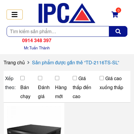
0
Tìm
kiếm
0914 348 397
Mr.Tuấn Thành
Trang chủ
Sản phẩm được gắn thẻ “TD-2116TS-SL”
Xếp
Giá
Giá cao
theo:
Bán
Đánh
Hàng
thấp đến
xuống thấp
chạy
giá
mới
cao