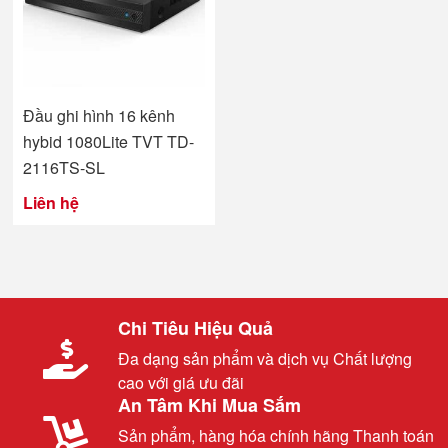
Đầu ghi hình 16 kênh
hybid 1080Lite TVT TD-
2116TS-SL
Liên hệ
Chi Tiêu Hiệu Quả
Đa dạng sản phẩm và dịch vụ Chất lượng
cao với giá ưu đãi
An Tâm Khi Mua Sắm
Sản phẩm, hàng hóa chính hãng Thanh toán