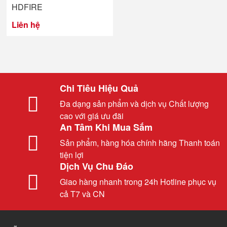
HDFIRE
Liên hệ
Chi Tiêu Hiệu Quả
Đa dạng sản phẩm và dịch vụ Chất lượng
cao với giá ưu đãi
An Tâm Khi Mua Sắm
Sản phẩm, hàng hóa chính hãng Thanh toán
tiện lợi
Dịch Vụ Chu Đáo
Giao hàng nhanh trong 24h Hotline phục vụ
cả T7 và CN