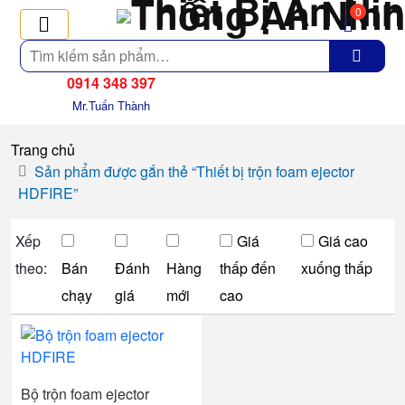
0
Tìm
kiếm
0914 348 397
Mr.Tuấn Thành
Trang chủ
Sản phẩm được gắn thẻ “Thiết bị trộn foam ejector
HDFIRE”
Xếp
Giá
Giá cao
theo:
Bán
Đánh
Hàng
thấp đến
xuống thấp
chạy
giá
mới
cao
Bộ trộn foam ejector