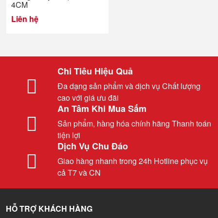
4CM
Liên hệ
Chi Tiêu Hiệu Quả
Đa dạng sản phẩm và dịch vụ Chất lượng
cao với giá ưu đãi
An Tâm Khi Mua Sắm
Sản phẩm, hàng hóa chính hãng Thanh toán
tiện lợi
Dịch Vụ Chu Đáo
Giao hàng nhanh trong 24h Hotline phục vụ
cả T7 và CN
HỖ TRỢ KHÁCH HÀNG