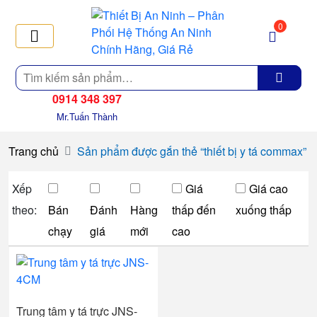
0
Tìm
kiếm
0914 348 397
Mr.Tuấn Thành
Trang chủ
Sản phẩm được gắn thẻ “thiết bị y tá commax”
Xếp
Giá
Giá cao
theo:
Bán
Đánh
Hàng
thấp đến
xuống thấp
chạy
giá
mới
cao
Trung tâm y tá trực JNS-