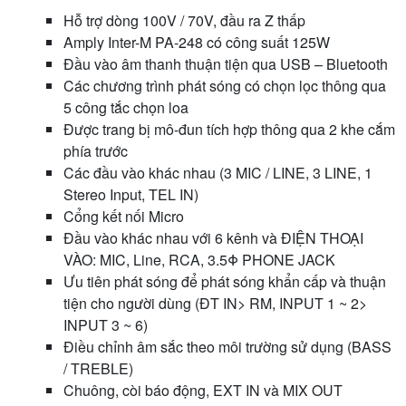
Hỗ trợ dòng 100V / 70V, đầu ra Z thấp
Amply Inter-M PA-248 có công suất 125W
Đầu vào âm thanh thuận tiện qua USB – Bluetooth
Các chương trình phát sóng có chọn lọc thông qua
5 công tắc chọn loa
Được trang bị mô-đun tích hợp thông qua 2 khe cắm
phía trước
Các đầu vào khác nhau (3 MIC / LINE, 3 LINE, 1
Stereo Input, TEL IN)
Cổng kết nối Micro
Đầu vào khác nhau với 6 kênh và ĐIỆN THOẠI
VÀO: MIC, Line, RCA, 3.5Φ PHONE JACK
Ưu tiên phát sóng để phát sóng khẩn cấp và thuận
tiện cho người dùng (ĐT IN> RM, INPUT 1 ~ 2>
INPUT 3 ~ 6)
Điều chỉnh âm sắc theo môi trường sử dụng (BASS
/ TREBLE)
Chuông, còi báo động, EXT IN và MIX OUT