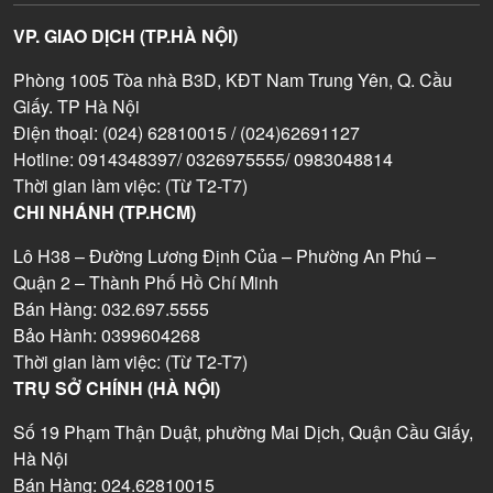
VP. GIAO DỊCH (TP.HÀ NỘI)
Phòng 1005 Tòa nhà B3D, KĐT Nam Trung Yên, Q. Cầu
Giấy. TP Hà Nội
Điện thoại: (024) 62810015 / (024)62691127
Hotline: 0914348397/ 0326975555/ 0983048814
Thời gian làm việc: (Từ T2-T7)
CHI NHÁNH (TP.HCM)
Lô H38 – Đường Lương Định Của – Phường An Phú –
Quận 2 – Thành Phố Hồ Chí Minh
Bán Hàng: 032.697.5555
Bảo Hành: 0399604268
Thời gian làm việc: (Từ T2-T7)
TRỤ SỞ CHÍNH (HÀ NỘI)
Số 19 Phạm Thận Duật, phường Mai Dịch, Quận Cầu Giấy,
Hà Nội
Bán Hàng: 024.62810015