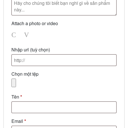
Attach a photo or video
Photo
Video
Nhập url
(tuỳ chọn)
Chọn một tệp
Tên
*
Email
*