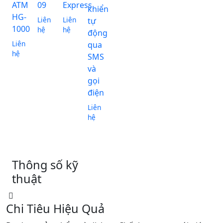
ATM
09
Express
khiển
HG-
Liên
Liên
tự
1000
hệ
hệ
động
Liên
qua
hệ
SMS
và
gọi
điện
Liên
hệ
Thông số kỹ
thuật
Chi Tiêu Hiệu Quả