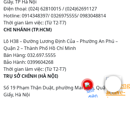
Giấy. TP Hà Nội
Điện thoại: (024) 62810015 / (024)62691127
Hotline: 0914348397/ 0326975555/ 0983048814
Thời gian làm việc: (Từ T2-T7)
CHI NHÁNH (TP.HCM)
Lô H38 – Đường Lương Định Của – Phường An Phú –
Quận 2 – Thành Phố Hồ Chí Minh
Bán Hàng: 032.697.5555
Bảo Hành: 0399604268
Thời gian làm việc: (Từ T2-T7)
TRỤ SỞ CHÍNH (HÀ NỘI)
Số 19 Phạm Thận Duật, phường Mai Dịch, Quận Cầu
Giấy, Hà Nội
Bán Hàng: 024.62810015
Bảo Hành: 024.62691127
Thời gian làm việc: (Từ T2-T7)
CHI NHÁNH (THÁI BÌNH)