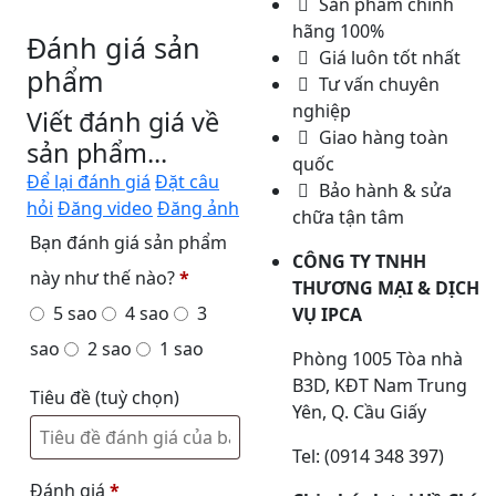
Sản phẩm chính
hãng 100%
Đánh giá sản
Giá luôn tốt nhất
phẩm
Tư vấn chuyên
nghiệp
Viết đánh giá về
Giao hàng toàn
sản phẩm...
quốc
Để lại đánh giá
Đặt câu
Bảo hành & sửa
hỏi
Đăng video
Đăng ảnh
chữa tận tâm
Bạn đánh giá sản phẩm
CÔNG TY TNHH
này như thế nào?
*
THƯƠNG MẠI & DỊCH
5 sao
4 sao
3
VỤ IPCA
sao
2 sao
1 sao
Phòng 1005 Tòa nhà
B3D, KĐT Nam Trung
Tiêu đề
(tuỳ chọn)
Yên, Q. Cầu Giấy
Tel: (0914 348 397)
Đánh giá
*