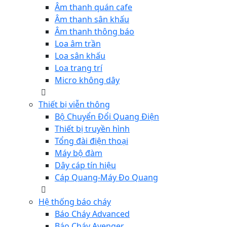
Âm thanh quán cafe
Âm thanh sân khấu
Âm thanh thông báo
Loa âm trần
Loa sân khấu
Loa trang trí
Micro không dây
Thiết bị viễn thông
Bộ Chuyển Đổi Quang Điện
Thiết bị truyền hình
Tổng đài điện thoại
Máy bộ đàm
Dây cáp tín hiệu
Cáp Quang-Máy Đo Quang
Hệ thống báo cháy
Báo Cháy Advanced
Báo Cháy Avenger