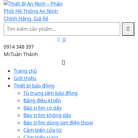
Tìm
kiếm
0
0914 348 397
Mr.Tuấn Thành
Trang chủ
Giới thiệu
Thiết bị báo động
Tủ trung tâm báo động
Bảng điều khiển
Báo trộm có dây
Báo trộm không dây
Báo trộm dùng sim điện thoại
Cảm biến cửa từ
Cảm biến rung