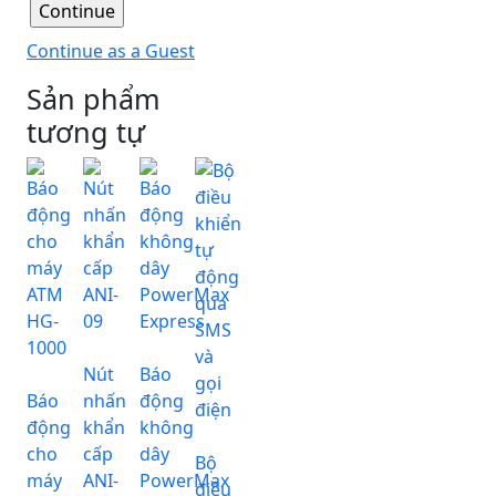
Continue as a Guest
Sản phẩm
tương tự
Nút
Báo
Báo
nhấn
động
động
khẩn
không
cho
cấp
dây
Bộ
máy
ANI-
PowerMax
điều