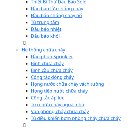
Thiết Bị Thử Đầu Báo Solo
Đầu báo lửa chống cháy
Đầu báo chống cháy nổ
Tủ trung tâm
Đầu báo nhiệt
Đầu báo khói
Hệ thống chữa cháy
Đầu phun Sprinkler
Bình chữa cháy
Bình cầu chữa cháy
Công tắc dòng chảy
Họng nước chữa cháy vách tường
Họng tiếp nước chữa cháy
Công tắc áp lực
Trụ chữa cháy ngoài nhà
Van phòng cháy chữa cháy
Tủ điều khiển bơm phòng cháy chữa cháy