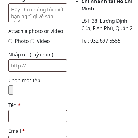
Chi nhánh tại Hồ Chí
Minh
Lô H38, Lương Định
Của, P.An Phú, Quận 2
Attach a photo or video
Tel: 032 697 5555
Photo
Video
Nhập url
(tuỳ chọn)
Chọn một tệp
Tên
*
Email
*