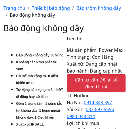
Trang chủ
Thiết bị báo động
Báo trộm không dây
Báo động không dây
Báo động không dây
Liên hệ
Mã sản phẩm: Power Max
Báo động không dây 30 vùng
Tình trạng: Còn Hàng
Khoảng cách thu phát tới
Xuất xứ: Đang cập nhật
50m
Bảo hành: Đang cập nhật
Có thể mở rộng tới 8 điều
Cần tư vấn
Để lại số
khiển từ xa
điện thoại
Tự động báo động ra 3 số ĐT
Hotline
di động hay cố định
Hà Nội:
0914 348 397
Gồm 1 trung tâm, 1 công tắc
Sài Gòn:
032 697 5555
-
từ không dây, 1 hồng ngoại
0983 048 814
không dây, 1 điều khiển
Lợi ích khi mua
Xuất xứ: IRSAEL