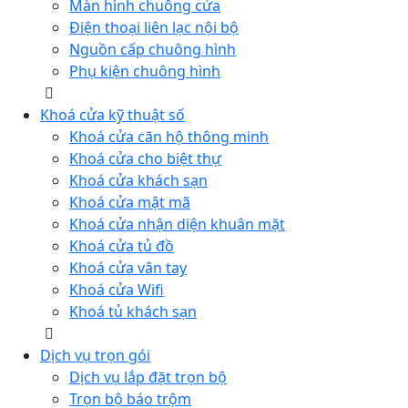
Màn hình chuông cửa
Điện thoại liên lạc nội bộ
Nguồn cấp chuông hình
Phụ kiện chuông hình
Khoá cửa kỹ thuật số
Khoá cửa căn hộ thông minh
Khoá cửa cho biệt thự
Khoá cửa khách sạn
Khoá cửa mật mã
Khoá cửa nhận diện khuân mặt
Khoá cửa tủ đồ
Khoá cửa vân tay
Khoá cửa Wifi
Khoá tủ khách sạn
Dịch vụ trọn gói
Dịch vụ lắp đặt trọn bộ
Trọn bộ báo trộm