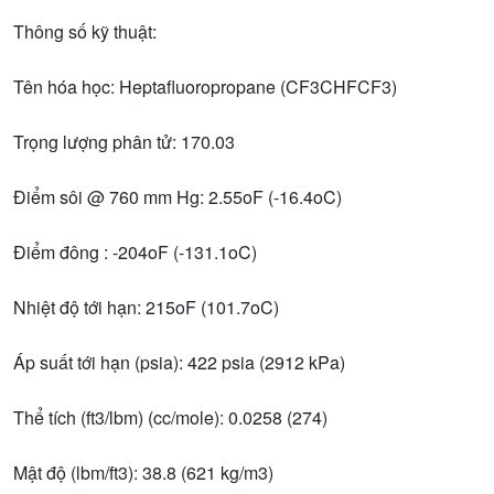
Thông số kỹ thuật:
Tên hóa học: Heptafluoropropane (CF3CHFCF3)
Trọng lượng phân tử: 170.03
Điểm sôi @ 760 mm Hg: 2.55oF (-16.4oC)
Điểm đông : -204oF (-131.1oC)
Nhiệt độ tới hạn: 215oF (101.7oC)
Áp suất tới hạn (psia): 422 psia (2912 kPa)
Thể tích (ft3/lbm) (cc/mole): 0.0258 (274)
Mật độ (lbm/ft3): 38.8 (621 kg/m3)