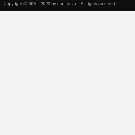
Copyright ©2006 – 2022 by anninh.vn – All rights reserved.