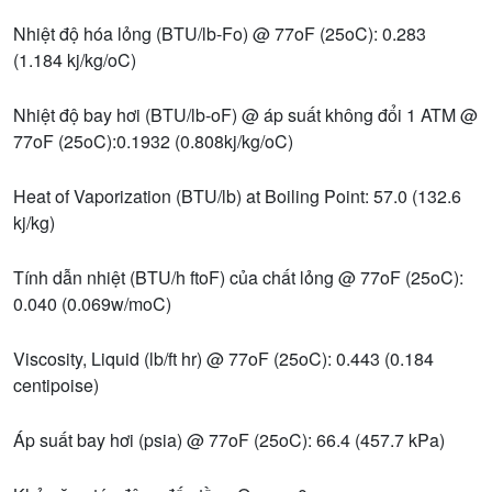
Nhiệt độ hóa lỏng (BTU/lb-Fo) @ 77oF (25oC): 0.283
(1.184 kj/kg/oC)
Nhiệt độ bay hơi (BTU/lb-oF) @ áp suất không đổi 1 ATM @
77oF (25oC):0.1932 (0.808kj/kg/oC)
Heat of Vaporization (BTU/lb) at Boiling Point: 57.0 (132.6
kj/kg)
Tính dẫn nhiệt (BTU/h ftoF) của chất lỏng @ 77oF (25oC):
0.040 (0.069w/moC)
Viscosity, Liquid (lb/ft hr) @ 77oF (25oC): 0.443 (0.184
centipoise)
Áp suất bay hơi (psia) @ 77oF (25oC): 66.4 (457.7 kPa)