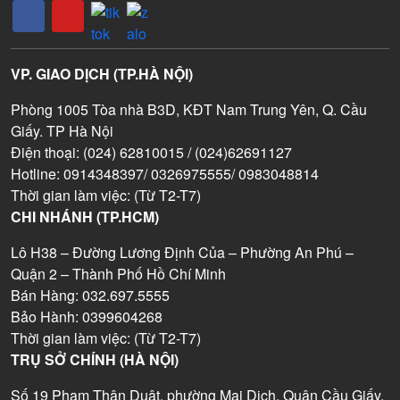
VP. GIAO DỊCH (TP.HÀ NỘI)
Phòng 1005 Tòa nhà B3D, KĐT Nam Trung Yên, Q. Cầu
Giấy. TP Hà Nội
Điện thoại: (024) 62810015 / (024)62691127
Hotline: 0914348397/ 0326975555/ 0983048814
Thời gian làm việc: (Từ T2-T7)
CHI NHÁNH (TP.HCM)
Lô H38 – Đường Lương Định Của – Phường An Phú –
Quận 2 – Thành Phố Hồ Chí Minh
Bán Hàng: 032.697.5555
Bảo Hành: 0399604268
Thời gian làm việc: (Từ T2-T7)
TRỤ SỞ CHÍNH (HÀ NỘI)
Số 19 Phạm Thận Duật, phường Mai Dịch, Quận Cầu Giấy,