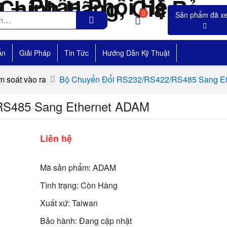
0
Án
Giải Pháp
Tin Tức
Hướng Dẫn Kỹ Thuật
m soát vào ra
Bộ Chuyển Đổi RS232/RS422/RS485 Sang E
RS485 Sang Ethernet ADAM
Liên hệ
Mã sản phẩm: ADAM
Tình trạng: Còn Hàng
Xuất xứ: Taiwan
Bảo hành: Đang cập nhật