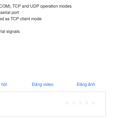
al COM), TCP and UDP operation modes
serial port
sed as TCP client mode
rial signals
 hỏi
Đăng video
Đăng ảnh
*