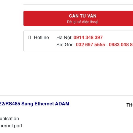
CẦN TƯ VẤN
Để lại số điện thoại
Hotline
Hà Nội:
0914 348 397
Sài Gòn:
032 697 5555
-
0983 048 
22/RS485 Sang Ethernet ADAM
TH
unication
ernet port