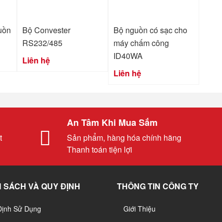
uồn
Bộ Convester
Bộ nguồn có sạc cho
RS232/485
máy chấm công
ID40WA
Liên hệ
Liên hệ
An Tâm Khi Mua Sắm
t
Sản phẩm, hàng hóa chính hãng
Thanh toán tiện lợi
 SÁCH VÀ QUY ĐỊNH
THÔNG TIN CÔNG TY
Định Sử Dụng
Giới Thiệu