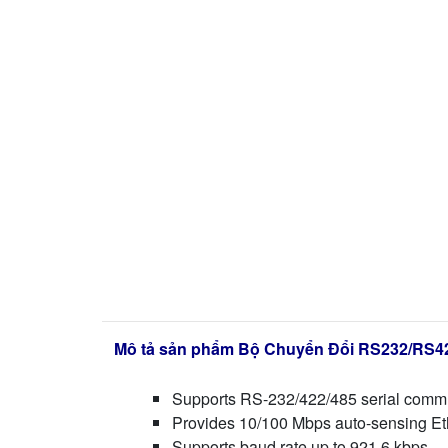
Mô tả sản phẩm Bộ Chuyển Đổi RS232/RS4
Supports RS-232/422/485 serial comm
Provides 10/100 Mbps auto-sensing Eth
Supports baud rate up to 921.6 kbps