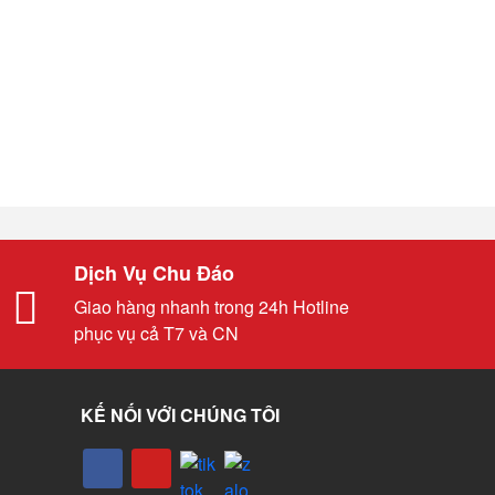
Dịch Vụ Chu Đáo
Giao hàng nhanh trong 24h Hotline
phục vụ cả T7 và CN
KẾ NỐI VỚI CHÚNG TÔI