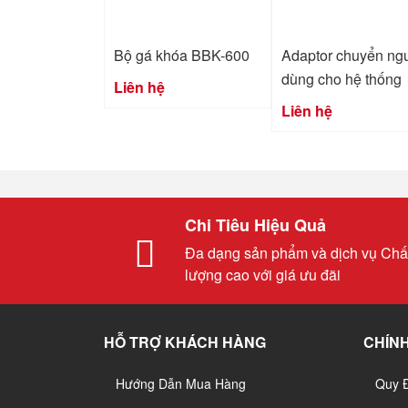
Bộ gá khóa BBK-600
Adaptor chuyển ng
dùng cho hệ thống
Liên hệ
Liên hệ
Chi Tiêu Hiệu Quả
Đa dạng sản phẩm và dịch vụ Chấ
lượng cao với giá ưu đãi
HỖ TRỢ KHÁCH HÀNG
CHÍNH
Hướng Dẫn Mua Hàng
Quy 