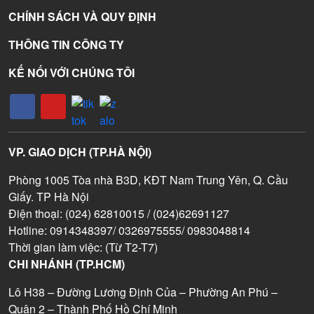
CHÍNH SÁCH VÀ QUY ĐỊNH
THÔNG TIN CÔNG TY
KẾ NỐI VỚI CHÚNG TÔI
VP. GIAO DỊCH (TP.HÀ NỘI)
Phòng 1005 Tòa nhà B3D, KĐT Nam Trung Yên, Q. Cầu
Giấy. TP Hà Nội
Điện thoại: (024) 62810015 / (024)62691127
Hotline: 0914348397/ 0326975555/ 0983048814
Thời gian làm việc: (Từ T2-T7)
CHI NHÁNH (TP.HCM)
Lô H38 – Đường Lương Định Của – Phường An Phú –
Quận 2 – Thành Phố Hồ Chí Minh