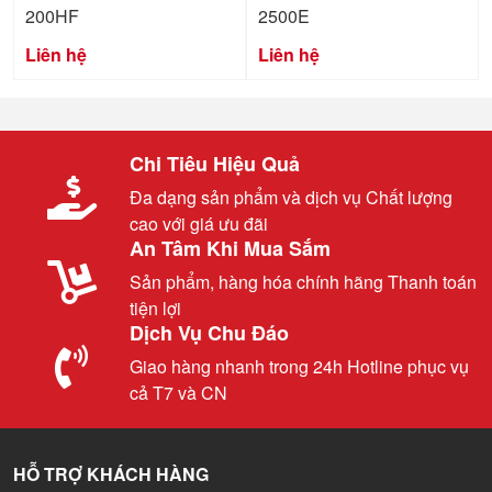
200HF
2500E
Liên hệ
Liên hệ
Chi Tiêu Hiệu Quả
Đa dạng sản phẩm và dịch vụ Chất lượng
cao với giá ưu đãi
An Tâm Khi Mua Sắm
Sản phẩm, hàng hóa chính hãng Thanh toán
tiện lợi
Dịch Vụ Chu Đáo
Giao hàng nhanh trong 24h Hotline phục vụ
cả T7 và CN
HỖ TRỢ KHÁCH HÀNG