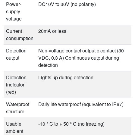
Power-
DC10V to 30V (no polarity)
supply
voltage
Current
20mA or less
consumption
Detection
Non-voltage contact output c contact (30
output
VDC, 0.3 A) Continuous output during
detection
Detection
Lights up during detection
indicator
(red)
Waterproof
Daily life waterproof (equivalent to IP67)
structure
Usable
-10 ° C to + 50 ° C (no freezing)
ambient