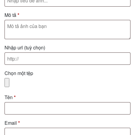
Mô tả
*
Nhập url
(tuỳ chọn)
Chọn một tệp
Tên
*
Email
*