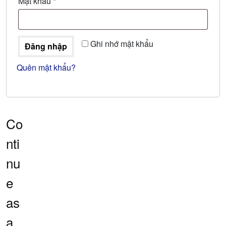
Bắt
Mật khẩu
*
buộc
Ghi nhớ mật khẩu
Đăng nhập
Quên mật khẩu?
Co
nti
nu
e
as
a