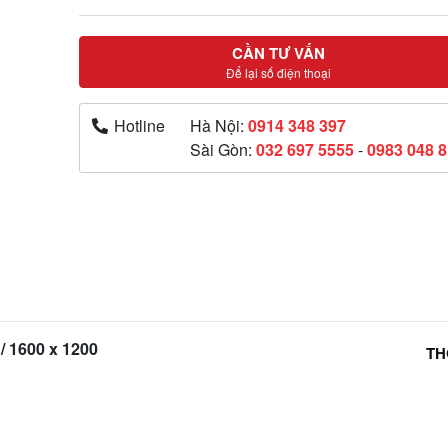
CẦN TƯ VẤN
Để lại số điện thoại
Hotline
Hà Nội:
0914 348 397
Sài Gòn:
032 697 5555
-
0983 048 
/ 1600 x 1200
TH