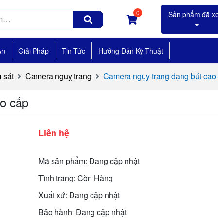
0
Án
Giải Pháp
Tin Tức
Hướng Dẫn Kỹ Thuật
 sát
Camera nguỵ trang
Camera ngụy trang dạng bút cao 
o cấp
Liên hệ
Mã sản phẩm: Đang cập nhật
Tình trạng: Còn Hàng
Xuất xứ: Đang cập nhật
Bảo hành: Đang cập nhật