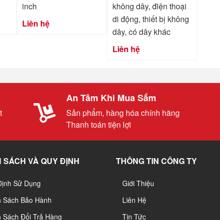
inch
không dây, điện thoại
di động, thiết bị không
Liên hệ
dây, có dây khác
Liên hệ
An Tâm Khi Mua Sắm
t
Sản phẩm, hàng hóa chính hãng
Thanh toán tiện lợi
 SÁCH VÀ QUY ĐỊNH
THÔNG TIN CÔNG TY
Định Sử Dụng
Giới Thiệu
h Sách Bảo Hành
Liên Hệ
 Sách Đổi Trả Hàng
Tin Tức