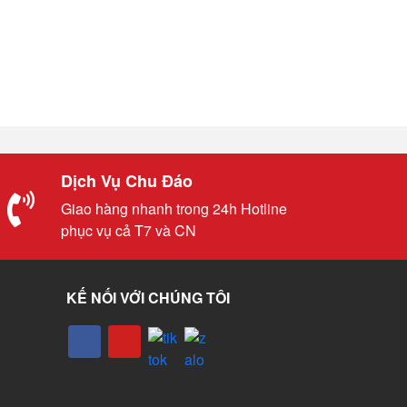
Dịch Vụ Chu Đáo
Giao hàng nhanh trong 24h Hotline
phục vụ cả T7 và CN
KẾ NỐI VỚI CHÚNG TÔI