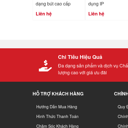
dạng bút cao cấp
dụng IP
Liên hệ
Liên hệ
Chi Tiêu Hiệu Quả
Đa dạng sản phẩm và dịch vụ Chấ
lượng cao với giá ưu đãi
HỖ TRỢ KHÁCH HÀNG
CHÍNH
Hướng Dẫn Mua Hàng
Quy 
Hình Thức Thanh Toán
Chín
Chăm Sóc Khách Hàng
Chính