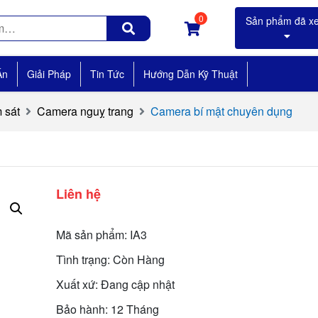
0
Án
Giải Pháp
Tin Tức
Hướng Dẫn Kỹ Thuật
 sát
Camera nguỵ trang
Camera bí mật chuyên dụng
Liên hệ
Mã sản phẩm: IA3
Tình trạng: Còn Hàng
Xuất xứ: Đang cập nhật
Bảo hành: 12 Tháng