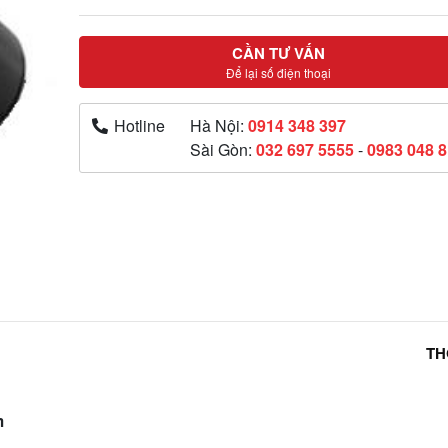
CẦN TƯ VẤN
Để lại số điện thoại
Hotline
Hà Nội:
0914 348 397
Sài Gòn:
032 697 5555
-
0983 048 
TH
m