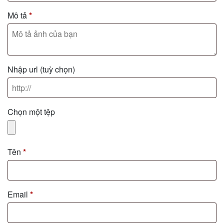
Mô tả
*
Nhập url
(tuỳ chọn)
Chọn một tệp
Tên
*
Email
*