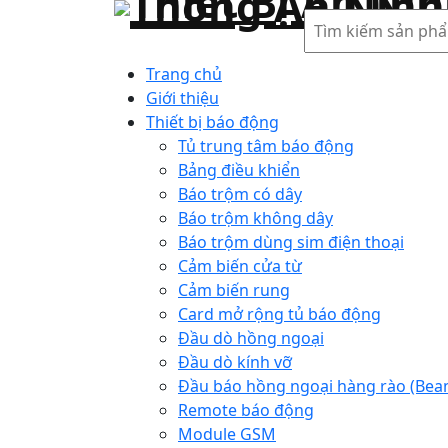
Tìm
kiếm
Trang chủ
Giới thiệu
Thiết bị báo động
Tủ trung tâm báo động
Bảng điều khiển
Báo trộm có dây
Báo trộm không dây
Báo trộm dùng sim điện thoại
Cảm biến cửa từ
Cảm biến rung
Card mở rộng tủ báo động
Đầu dò hồng ngoại
Đầu dò kính vỡ
Đầu báo hồng ngoại hàng rào (Bea
Remote báo động
Module GSM