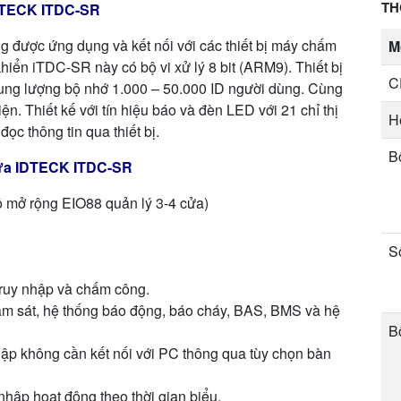
TH
IDTECK ITDC-SR
 được ứng dụng và kết nối với các thiết bị máy chấm
M
hiển iTDC-SR này có bộ vi xử lý 8 bit (ARM9). Thiết bị
C
dung lượng bộ nhớ 1.000 – 50.000 ID người dùng. Cùng
ện. Thiết kế với tín hiệu báo và đèn LED với 21 chỉ thị
H
ọc thông tin qua thiết bị.
B
Cửa IDTECK ITDC-SR
ộ mở rộng EIO88 quản lý 3-4 cửa)
S
truy nhập và chấm công.
ám sát, hệ thống báo động, báo cháy, BAS, BMS và hệ
B
 lập không cần kết nối với PC thông qua tùy chọn bàn
 nhập hoạt động theo thời gian biểu.