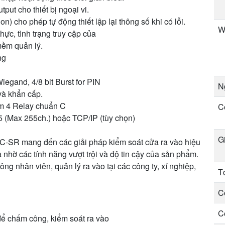
put cho thiết bị ngoại vi.
 cho phép tự động thiết lập lại thông số khi có lỗi.
W
hực, tình trạng truy cập của
ềm quản lý.
ng
iegand, 4/8 bit Burst for PIN
N
và khẩn cấp.
ồm 4 Relay chuẩn C
C
 (Max 255ch.) hoặc TCP/IP (tùy chọn)
G
DC-SR mang đến các giải pháp kiểm soát cửa ra vào hiệu
 nhờ các tính năng vượt trội và độ tin cậy của sản phẩm.
 nhân viên, quản lý ra vào tại các công ty, xí nghiệp,
T
C
C
ể chấm công, kiểm soát ra vào