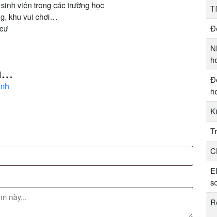
sinh viên trong các trường học
T
ng, khu vui chơi…
 cư
Đ
N
h
...
Đ
ảnh
h
K
T
C
E
s
R