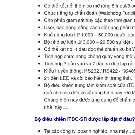
Có thể kết nối thêm bo mở rộng 8 input/8 out
Chức năng tự chẩn đoán (Watchdog Function)
Cho phép giám sát truy cập theo thời gian t
User, báo động bằng cách sử dụng phần m
Khả năng lưu trữ 1.000 – 50.000 người dù
Bộ nhớ sự kiện từ 3.000 – 29.500 sự kiện.
Có thể kết nối 4 đầu đọc thẻ chuẩn 26 bit W
Tích hợp chức năng chống quay vòng thẻ 
Tích hợp 7 đầu vào và 7 đầu ra độc lập g
Kiểu truyền thông: RS232 / RS422 / RS485
21 đèn LED và còi báo hiển thị trạng thái.
Bộ điều khiển trung tâm kiểm soát cửa iT
quả cho các đơn vị sử dụng hiện nay. Đó là
Chúng hiện nay được ứng dụng để chấm công
nhà máy….
Bộ điều khiển iTDC-SR được lắp đặt ở đâu?
Tại các công ty, doanh nghiệp, nhà máy…đ