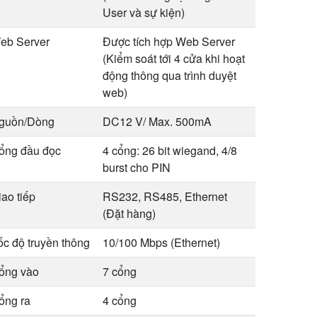
User và sự kiện)
eb Server
Được tích hợp Web Server
(Kiểm soát tới 4 cửa khi hoạt
động thông qua trình duyệt
web)
guồn/Dòng
DC12 V/ Max. 500mA
ổng đầu đọc
4 cổng: 26 bit wiegand, 4/8
burst cho PIN
iao tiếp
RS232, RS485, Ethernet
(Đặt hàng)
ốc độ truyền thông
10/100 Mbps (Ethernet)
ổng vào
7 cổng
ổng ra
4 cổng