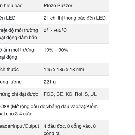
ín hiệu báo
Piezo Buzzer
èn LED
21 chỉ thị thông báo đèn LED
hiệt độ môi trường
0º ~ +65ºC
oạt động đảm bảo
ộ ẩm môi trường
10% – 90%
oạt động
ích thước
145 x 185 x 18 mm
rọng lượng
221 g
hứng chỉ đạt được
FCC, CE, KC, RoHS, UL
IO88 (Mở rộng đầu đọc/bảng đầu vào/ra)/Kiểm
oát cho 3-4 cửa
eader/Input/Output
4 đầu đọc, 8 cổng vào, 8
cổng ra