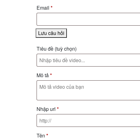
Email
*
Lưu câu hỏi
Tiêu đề
(tuỳ chọn)
Mô tả
*
Nhập url
*
Tên
*