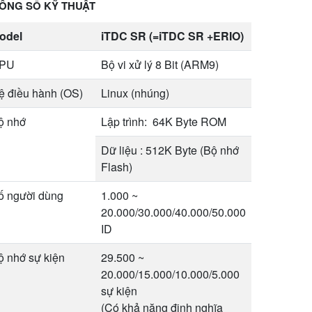
ÔNG SỐ KỸ THUẬT
odel
iTDC SR (=iTDC SR +ERIO)
PU
Bộ vi xử lý 8 Bit (ARM9)
ệ điều hành (OS)
Linux (nhúng)
ộ nhớ
Lập trình: 64K Byte ROM
Dữ liệu : 512K Byte (Bộ nhớ
Flash)
ố người dùng
1.000 ~
20.000/30.000/40.000/50.000
ID
ộ nhớ sự kiện
29.500 ~
20.000/15.000/10.000/5.000
sự kiện
(Có khả năng định nghĩa