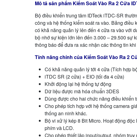
Mô tả sản phẩm Kiểm Soát Vào Ra 2 Cửa 
Bộ điều khiển trung tâm IDTeck iTDC-SR thường
công và hệ thống kiểm soát ra vào. Bảng điều k
có khả năng quản lý lên đến 4 cửa ra vào với 
bộ nhớ sự kiện lớn lên đến 3.000 – 29.500 sự ki
thông báo để đưa ra xác nhận các thông tin khi đ
Tính năng chính của
Kiểm Soát Vào Ra 2 
Có khả năng quản lý tới 4 cửa (Tích hợp b
iTDC SR (2 cửa) + EIO (tối đa 4 cửa)
Khởi động lại hệ thống tự động
Dữ liệu được mã hóa chuẩn 3DES
Dùng được cho hai chức năng điều khiển 
Cho phép tích hợp với hệ thống camera gi
thống an ninh khác.
Bộ vi xử lý kép 8 Bit Micro. Hoạt động độc
phím và LCD.
Cho phép thiết lập input/output, nhóm truy