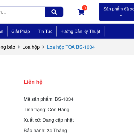
0
Án
Giải Pháp
Tin Tức
Hướng Dẫn Kỹ Thuật
ông báo
Loa hộp
Loa hộp TOA BS-1034
Liên hệ
Mã sản phẩm: BS-1034
Tình trạng: Còn Hàng
Xuất xứ: Đang cập nhật
Bảo hành: 24 Tháng