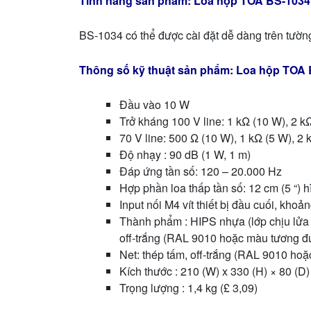
Tính năng sản phẩm: Loa hộp TOA BS-1034
BS-1034 có thể được cài đặt dễ dàng trên tườn
Thông số kỹ thuật sản phẩm: Loa hộp TOA
Đầu vào 10 W
Trở kháng 100 V line: 1 kΩ (10 W), 2 k
70 V line: 500 Ω (10 W), 1 kΩ (5 W), 2 
Độ nhạy : 90 dB (1 W, 1 m)
Đáp ứng tần số: 120 – 20.000 Hz
Hợp phần loa thấp tần số: 12 cm (5 “) 
Input nối M4 vít thiết bị đầu cuối, kho
Thành phẩm : HIPS nhựa (lớp chịu lửa
off-trắng (RAL 9010 hoặc màu tương đ
Net: thép tấm, off-trắng (RAL 9010 ho
Kích thước : 210 (W) x 330 (H) × 80 (D)
Trọng lượng : 1,4 kg (£ 3,09)