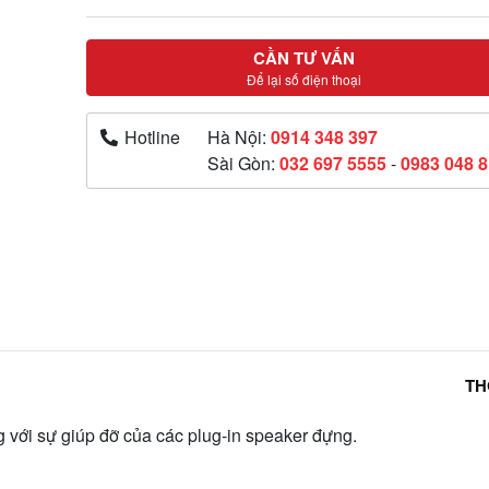
CẦN TƯ VẤN
Để lại số điện thoại
Hotline
Hà Nội:
0914 348 397
Sài Gòn:
032 697 5555
-
0983 048 
TH
g với sự giúp đỡ của các plug-in speaker đựng.