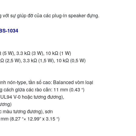
g với sự giúp đỡ của các plug-in speaker đựng.
 BS-1034
Ω (5 W), 3.3 kΩ (3 W), 10 kΩ (1 W)
kΩ (2,5 W), 3.3 kΩ (1,5 W), 10 kΩ (0,5 W)
hình nón-type, tần số cao: Balanced vòm loại
ảng cách giữa các rào cản: 11 mm (0.43 “)
 UL94 V-0 hoặc tương đương),
ương)
ặc màu tương đương), sơn
 mm (8.27 “× 12.99” x 3.15 “)