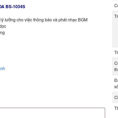
C
TOA BS-1034S
T
lý tưởng cho việc thông báo và phát nhạc BGM
 dọc
àng
T
C
ảnh
t
Đ
s
C
T