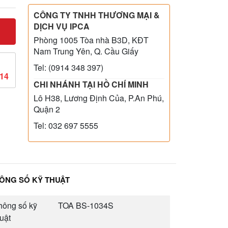
CÔNG TY TNHH THƯƠNG MẠI &
DỊCH VỤ IPCA
Phòng 1005 Tòa nhà B3D, KĐT
Nam Trung Yên, Q. Cầu Giấy
Tel: (0914 348 397)
814
CHI NHÁNH TẠI HỒ CHÍ MINH
Lô H38, Lương Định Của, P.An Phú,
Quận 2
Tel: 032 697 5555
ÔNG SỐ KỸ THUẬT
hông số kỹ
TOA BS-1034S
uật