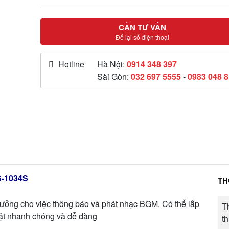
CẦN TƯ VẤN
Để lại số điện thoại
Hotline
Hà Nội:
0914 348 397
Sài Gòn:
032 697 5555
-
0983 048 
S-1034S
TH
ưởng cho việc thông báo và phát nhạc BGM. Có thể lắp
T
đặt nhanh chóng và dễ dàng
th