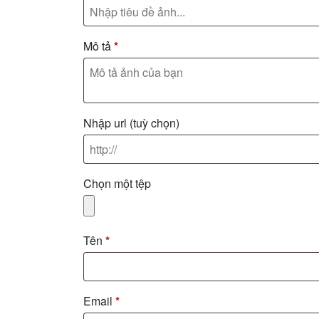
Mô tả
*
Nhập url
(tuỳ chọn)
Chọn một tệp
Tên
*
Email
*