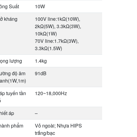
ông Suất
10W
rở kháng
100V line:1kΩ(10W),
2kΩ(5W), 3.3kΩ(3W),
10kΩ(1W)
70V line:1.7kΩ(3W),
3.3kΩ(1.5W)
rọng lượng
1.4kg
ường độ âm
91dB
hanh(1W,1m)
áp tuyến tần
120~18,000Hz
ố
hiết áp
–
hành phẩm
Vỏ ngoài; Nhựa HIPS
trắng/bạc