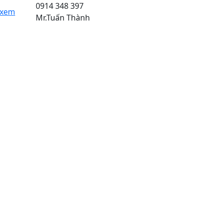
0914 348 397
 xem
Mr.Tuấn Thành