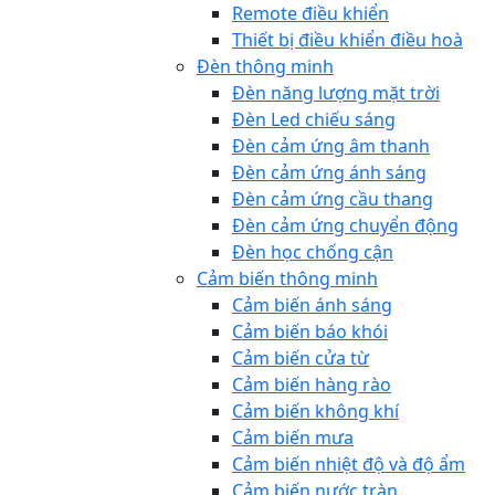
Remote điều khiển
Thiết bị điều khiển điều hoà
Đèn thông minh
Đèn năng lượng mặt trời
Đèn Led chiếu sáng
Đèn cảm ứng âm thanh
Đèn cảm ứng ánh sáng
Đèn cảm ứng cầu thang
Đèn cảm ứng chuyển động
Đèn học chống cận
Cảm biến thông minh
Cảm biến ánh sáng
Cảm biến báo khói
Cảm biến cửa từ
Cảm biến hàng rào
Cảm biến không khí
Cảm biến mưa
Cảm biến nhiệt độ và độ ẩm
Cảm biến nước tràn