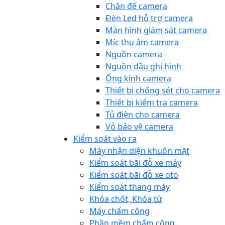
Chân đế camera
Đèn Led hỗ trợ camera
Màn hình giám sát camera
Míc thu âm camera
Nguồn camera
Nguồn đầu ghi hình
Ống kính camera
Thiết bị chống sét cho camera
Thiết bị kiểm tra camera
Tủ điện cho camera
Vỏ bảo vệ camera
Kiểm soát vào ra
Máy nhận diện khuôn mặt
Kiểm soát bãi đỗ xe máy
Kiểm soát bãi đỗ xe oto
Kiểm soát thang máy
Khóa chốt, Khóa từ
Máy chấm công
Phần mềm chấm công