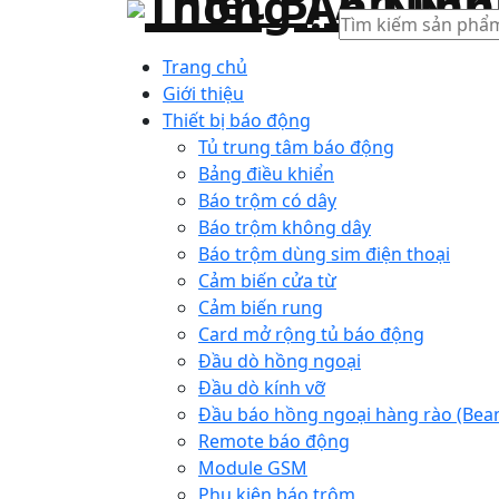
Tìm
kiếm
Trang chủ
Giới thiệu
Thiết bị báo động
Tủ trung tâm báo động
Bảng điều khiển
Báo trộm có dây
Báo trộm không dây
Báo trộm dùng sim điện thoại
Cảm biến cửa từ
Cảm biến rung
Card mở rộng tủ báo động
Đầu dò hồng ngoại
Đầu dò kính vỡ
Đầu báo hồng ngoại hàng rào (Bea
Remote báo động
Module GSM
Phụ kiện báo trộm