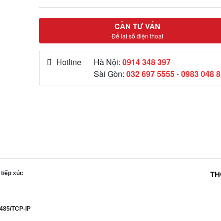
CẦN TƯ VẤN
Để lại số điện thoại
Hotline
Hà Nội:
0914 348 397
Sài Gòn:
032 697 5555
-
0983 048 
TH
tiếp xúc
S485/TCP-IP