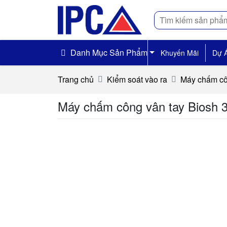
Tìm
kiếm
Danh Mục Sản Phẩm
Khuyến Mãi
Dự 
Trang chủ
Kiểm soát vào ra
Máy chấm c
Máy chấm công vân tay Biosh 