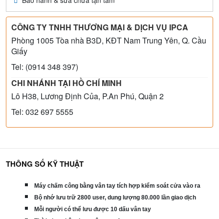
Bảo hành & sửa chữa tận tâm
CÔNG TY TNHH THƯƠNG MẠI & DỊCH VỤ IPCA
Phòng 1005 Tòa nhà B3D, KĐT Nam Trung Yên, Q. Cầu
Giấy
Tel: (0914 348 397)
CHI NHÁNH TẠI HỒ CHÍ MINH
Lô H38, Lương Định Của, P.An Phú, Quận 2
Tel: 032 697 5555
THÔNG SỐ KỸ THUẬT
Máy chấm công bằng vân tay t
ích hợp kiểm soát cửa vào ra
Bộ nhớ lưu trữ 2800 user, dung lượng 8
0.000 lần giao dịch
Mỗi người có thể lưu được 10 dấu vân tay