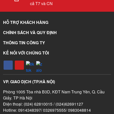
cả T7 và CN
HỖ TRỢ KHÁCH HÀNG
CHÍNH SÁCH VÀ QUY ĐỊNH
THÔNG TIN CÔNG TY
KẾ NỐI VỚI CHÚNG TÔI
VP. GIAO DỊCH (TP.HÀ NỘI)
Phòng 1005 Tòa nhà B3D, KĐT Nam Trung Yên, Q. Cầu
Giấy. TP Hà Nội
Điện thoại: (024) 62810015 / (024)62691127
Hotline: 0914348397/ 0326975555/ 0983048814