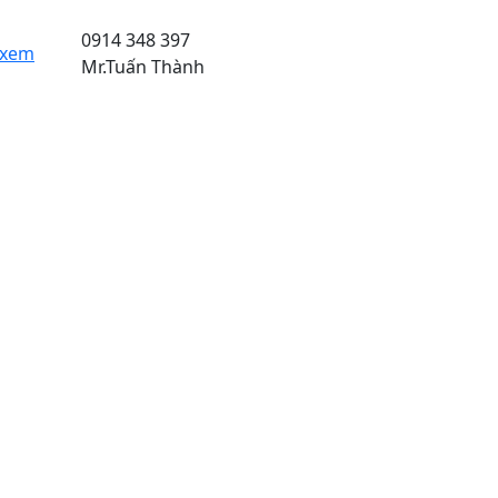
0914 348 397
 xem
Mr.Tuấn Thành