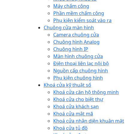
Máy chấm công
Phần mềm chấm công
Phụ kiện kiểm soát vào ra
Chuông cửa màn hình
Camera chuông cửa
Chuông hình Analog
Chuông hình IP
Màn hình chuông cửa
Điện thoại liên lạc nội bộ
Nguồn cấp chuông hình
Phụ kiện chuông hình
Khoá cửa kỹ thuật số
Khoá cửa căn hộ thông minh
Khoá cửa cho biệt thự
Khoá cửa khách sạn
Khoá cửa mật mã
Khoá cửa nhận diện khuân mặt
Khoá cửa tủ đồ