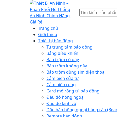
Tìm
kiếm
Trang chủ
Giới thiệu
Thiết bị báo động
Tủ trung tâm báo động
Bảng điều khiển
Báo trộm có dây
Báo trộm không dây
Báo trộm dùng sim điện thoại
Cảm biến cửa từ
Cảm biến rung
Card mở rộng tủ báo động
Đầu dò hồng ngoại
Đầu dò kính vỡ
Đầu báo hồng ngoại hàng rào (Bea
Remote báo động