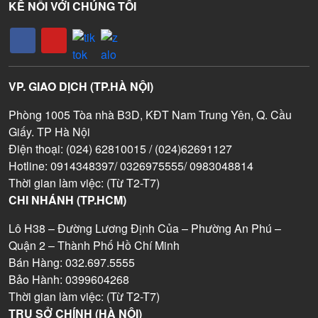
KẾ NỐI VỚI CHÚNG TÔI
VP. GIAO DỊCH (TP.HÀ NỘI)
Phòng 1005 Tòa nhà B3D, KĐT Nam Trung Yên, Q. Cầu
Giấy. TP Hà Nội
Điện thoại: (024) 62810015 / (024)62691127
Hotline: 0914348397/ 0326975555/ 0983048814
Thời gian làm việc: (Từ T2-T7)
CHI NHÁNH (TP.HCM)
Lô H38 – Đường Lương Định Của – Phường An Phú –
Quận 2 – Thành Phố Hồ Chí Minh
Bán Hàng: 032.697.5555
Bảo Hành: 0399604268
Thời gian làm việc: (Từ T2-T7)
TRỤ SỞ CHÍNH (HÀ NỘI)