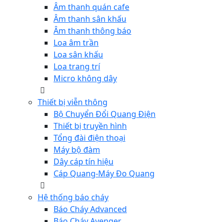
Âm thanh quán cafe
Âm thanh sân khấu
Âm thanh thông báo
Loa âm trần
Loa sân khấu
Loa trang trí
Micro không dây
Thiết bị viễn thông
Bộ Chuyển Đổi Quang Điện
Thiết bị truyền hình
Tổng đài điện thoại
Máy bộ đàm
Dây cáp tín hiệu
Cáp Quang-Máy Đo Quang
Hệ thống báo cháy
Báo Cháy Advanced
Báo Cháy Avenger