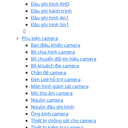
Đầu ghi hình AHD
Đầu ghi hành trình
Đầu ghi hình 4in1
Đầu ghi hình 5in1
Phụ kiện camera
Bàn điều khiển camera
Bộ chia hình camera
Bộ chuyển đổi tín hiệu camera
Bộ khuếch đại camera
Chân đế camera
Đèn Led hỗ trợ camera
Màn hình giám sát camera
Míc thu âm camera
Nguồn camera
Nguồn đầu ghi hình
Ống kính camera
Thiết bị chống sét cho camera
Thiết bị kiểm tra camera