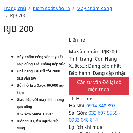
Trang chủ
Kiểm soát vào ra
Máy chấm công
RJB 200
RJB 200
Liên hệ
Mã sản phẩm: RJB200
Máy chấm công vân tay kết
Tình trạng: Còn Hàng
hợp dùng Thẻ không tiếp xúc
Xuất xứ: Đang cập nhật
Khả năng lưu trữ tới 2800
Bảo hành: Đang cập nhật
dấu vân tay
Cần tư vấn
Để lại số
Bộ nhớ lưu được 80.000 sự
điện thoại
kiện
Hotline
Giao tiếp với máy tính thông
Hà Nội:
0914 348 397
qua cổng
Sài Gòn:
032 697 5555
-
RS232/RS485/TCP-IP
0983 048 814
Hiển thị ID, tên người sử
Lợi ích khi mua
dụng