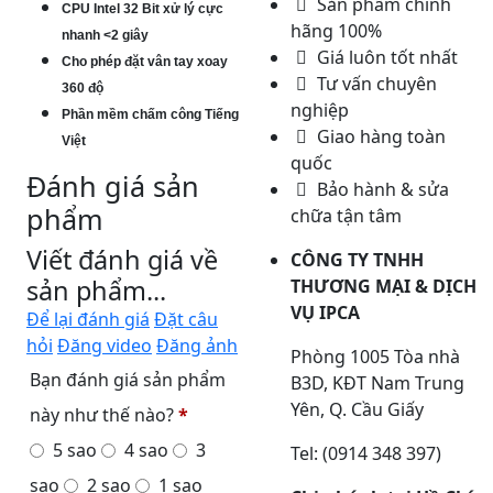
Sản phẩm chính
CPU Intel 32 Bit xử lý cực
hãng 100%
nhanh <2 giây
Giá luôn tốt nhất
Cho phép đặt vân tay xoay
Tư vấn chuyên
360 độ
nghiệp
Phần mềm chấm công Tiếng
Giao hàng toàn
Việt
quốc
Đánh giá sản
Bảo hành & sửa
phẩm
chữa tận tâm
Viết đánh giá về
CÔNG TY TNHH
sản phẩm...
THƯƠNG MẠI & DỊCH
VỤ IPCA
Để lại đánh giá
Đặt câu
hỏi
Đăng video
Đăng ảnh
Phòng 1005 Tòa nhà
Bạn đánh giá sản phẩm
B3D, KĐT Nam Trung
Yên, Q. Cầu Giấy
này như thế nào?
*
5 sao
4 sao
3
Tel: (0914 348 397)
sao
2 sao
1 sao