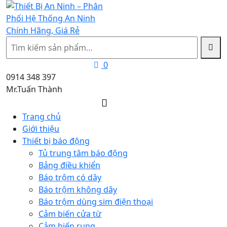
Tìm
kiếm
0
0914 348 397
Mr.Tuấn Thành
Trang chủ
Giới thiệu
Thiết bị báo động
Tủ trung tâm báo động
Bảng điều khiển
Báo trộm có dây
Báo trộm không dây
Báo trộm dùng sim điện thoại
Cảm biến cửa từ
Cảm biến rung