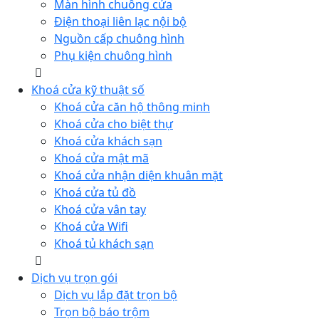
Màn hình chuông cửa
Điện thoại liên lạc nội bộ
Nguồn cấp chuông hình
Phụ kiện chuông hình
Khoá cửa kỹ thuật số
Khoá cửa căn hộ thông minh
Khoá cửa cho biệt thự
Khoá cửa khách sạn
Khoá cửa mật mã
Khoá cửa nhận diện khuân mặt
Khoá cửa tủ đồ
Khoá cửa vân tay
Khoá cửa Wifi
Khoá tủ khách sạn
Dịch vụ trọn gói
Dịch vụ lắp đặt trọn bộ
Trọn bộ báo trộm