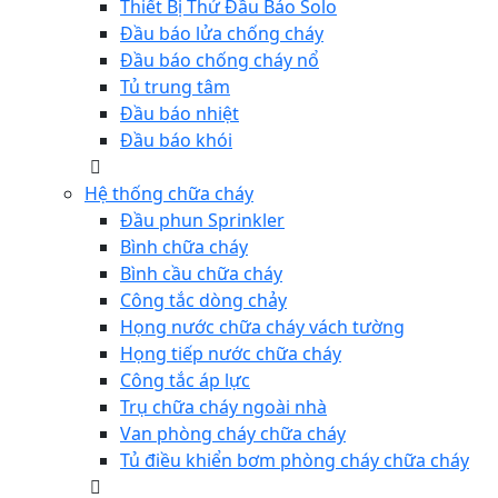
Thiết Bị Thử Đầu Báo Solo
Đầu báo lửa chống cháy
Đầu báo chống cháy nổ
Tủ trung tâm
Đầu báo nhiệt
Đầu báo khói
Hệ thống chữa cháy
Đầu phun Sprinkler
Bình chữa cháy
Bình cầu chữa cháy
Công tắc dòng chảy
Họng nước chữa cháy vách tường
Họng tiếp nước chữa cháy
Công tắc áp lực
Trụ chữa cháy ngoài nhà
Van phòng cháy chữa cháy
Tủ điều khiển bơm phòng cháy chữa cháy