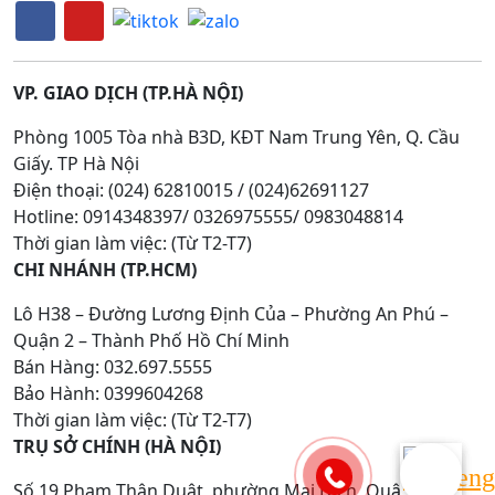
VP. GIAO DỊCH (TP.HÀ NỘI)
Phòng 1005 Tòa nhà B3D, KĐT Nam Trung Yên, Q. Cầu
Giấy. TP Hà Nội
Điện thoại: (024) 62810015 / (024)62691127
Hotline: 0914348397/ 0326975555/ 0983048814
Thời gian làm việc: (Từ T2-T7)
CHI NHÁNH (TP.HCM)
Lô H38 – Đường Lương Định Của – Phường An Phú –
Quận 2 – Thành Phố Hồ Chí Minh
Bán Hàng: 032.697.5555
Bảo Hành: 0399604268
Thời gian làm việc: (Từ T2-T7)
TRỤ SỞ CHÍNH (HÀ NỘI)
Số 19 Phạm Thận Duật, phường Mai Dịch, Quận Cầu