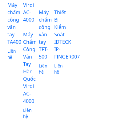
Máy
chấm
Máy
Thiết
công
chấm
Bị
vân
công
Kiểm
tay
Máy
vân
Soát
TA400
Chấm
tay
IDTECK
Công
TFT-
IP-
Liên
Vân
500
FINGER007
hệ
Tay
Liên
Liên
Hàn
hệ
hệ
Quốc
Virdi
AC-
4000
Liên
hệ