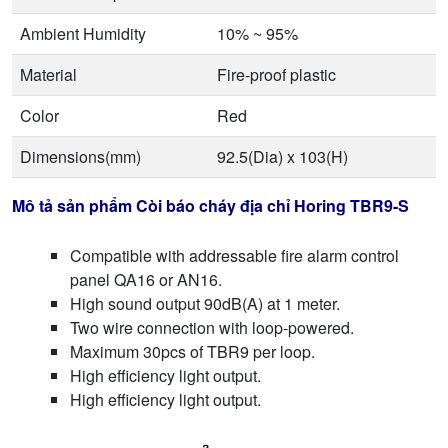
Ambient Humidity
10% ~ 95%
Material
Fire-proof plastic
Color
Red
Dimensions(mm)
92.5(Dia) x 103(H)
Mô tả sản phẩm Còi báo cháy địa chỉ Horing TBR9-S
Compatible with addressable fire alarm control
panel QA16 or AN16.
High sound output 90dB(A) at 1 meter.
Two wire connection with loop-powered.
Maximum 30pcs of TBR9 per loop.
High efficiency light output.
High efficiency light output.