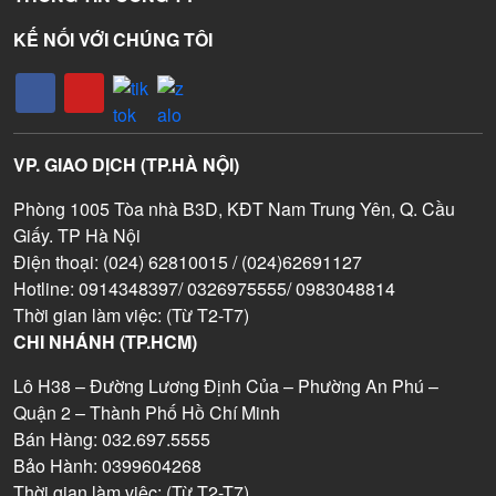
KẾ NỐI VỚI CHÚNG TÔI
VP. GIAO DỊCH (TP.HÀ NỘI)
Phòng 1005 Tòa nhà B3D, KĐT Nam Trung Yên, Q. Cầu
Giấy. TP Hà Nội
Điện thoại: (024) 62810015 / (024)62691127
Hotline: 0914348397/ 0326975555/ 0983048814
Thời gian làm việc: (Từ T2-T7)
CHI NHÁNH (TP.HCM)
Lô H38 – Đường Lương Định Của – Phường An Phú –
Quận 2 – Thành Phố Hồ Chí Minh
Bán Hàng: 032.697.5555
Bảo Hành: 0399604268
Thời gian làm việc: (Từ T2-T7)