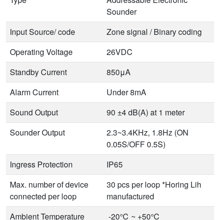
Sounder
Input Source/ code
Zone signal / Binary coding
Operating Voltage
26VDC
Standby Current
850μA
Alarm Current
Under 8mA
Sound Output
90 ±4 dB(A) at 1 meter
Sounder Output
2.3~3.4KHz, 1.8Hz (ON
0.05S/OFF 0.5S)
Ingress Protection
IP65
Max. number of device
30 pcs per loop *Horing Lih
connected per loop
manufactured
Ambient Temperature
-20℃ ~ +50℃