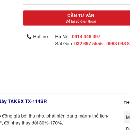
CẦN TƯ VẤN
Để lại số điện thoại
Hotline
Hà Nội:
0914 348 397
Sài Gòn:
032 697 5555
-
0983 048 
 dây TAKEX TX-114SR
TH
động giả bởi thú nhỏ, phát hiện dạng mành/ thể tích/
M
0°, độ nhạy thay đổi 30%-170%.
D