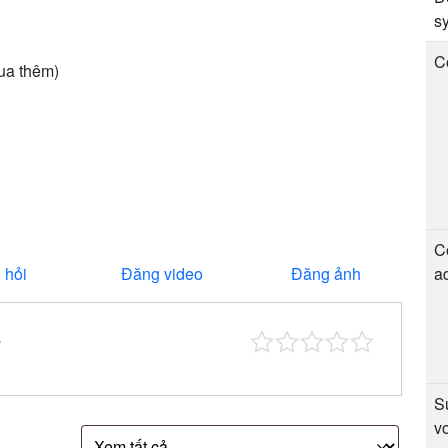
s
C
ua thêm)
C
 hỏi
Đăng video
Đăng ảnh
a
*
S
v