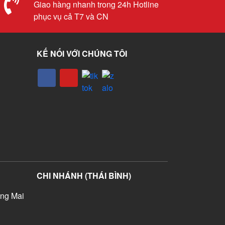
Giao hàng nhanh trong 24h Hotline
phục vụ cả T7 và CN
KẾ NỐI VỚI CHÚNG TÔI
CHI NHÁNH (THÁI BÌNH)
ng Mai