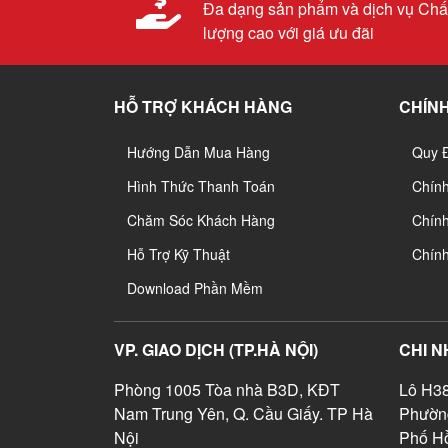
Đa dạng sản phẩm và dịch vụ Chấ
lượng cao với giá ưu đãi
HỖ TRỢ KHÁCH HÀNG
CHÍNH
Hướng Dẫn Mua Hàng
Quy 
Hình Thức Thanh Toán
Chín
Chăm Sóc Khách Hàng
Chính
Hỗ Trợ Kỹ Thuật
Chín
Download Phần Mềm
VP. GIAO DỊCH (TP.HÀ NỘI)
CHI N
Phòng 1005 Tòa nhà B3D, KĐT
Lô H38
Nam Trung Yên, Q. Cầu Giấy. TP Hà
Phườn
Nội
Phố Hồ