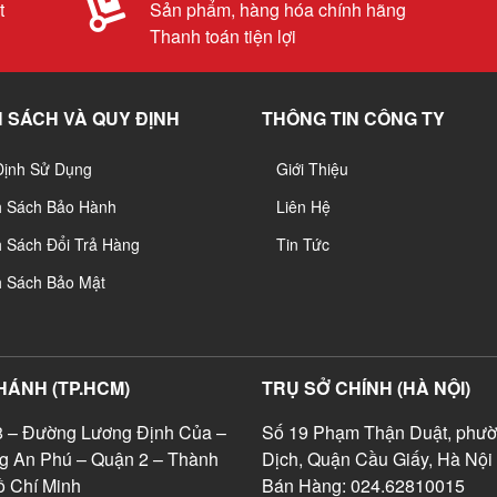
t
Sản phẩm, hàng hóa chính hãng
Thanh toán tiện lợi
 SÁCH VÀ QUY ĐỊNH
THÔNG TIN CÔNG TY
Định Sử Dụng
Giới Thiệu
h Sách Bảo Hành
Liên Hệ
 Sách Đổi Trả Hàng
Tin Tức
h Sách Bảo Mật
HÁNH (TP.HCM)
TRỤ SỞ CHÍNH (HÀ NỘI)
 – Đường Lương Định Của –
Số 19 Phạm Thận Duật, phườ
g An Phú – Quận 2 – Thành
Dịch, Quận Cầu Giấy, Hà Nội
 Chí Minh
Bán Hàng: 024.62810015