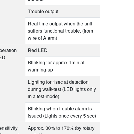
Trouble output
Real time output when the unit
suffers functional trouble. (from
wire of Alarm)
peration
Red LED
ED
Blinking for approx.1min at
warming-up
Lighting for 1sec at detection
during walk-test (LED lights only
in a test-mode)
Blinking when trouble alarm is
issued (Lights once every 5 sec)
nsitivity
Approx. 30% to 170% (by rotary