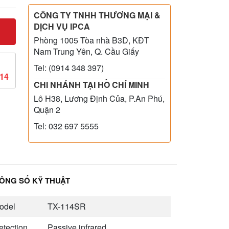
CÔNG TY TNHH THƯƠNG MẠI &
DỊCH VỤ IPCA
Phòng 1005 Tòa nhà B3D, KĐT
Nam Trung Yên, Q. Cầu Giấy
Tel: (0914 348 397)
814
CHI NHÁNH TẠI HỒ CHÍ MINH
Lô H38, Lương Định Của, P.An Phú,
Quận 2
Tel: 032 697 5555
ÔNG SỐ KỸ THUẬT
odel
TX-114SR
etection
Passive infrared