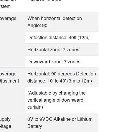
ystem
overage
When horizontal detection
Angle: 90°
Detection distance: 40ft (12m)
Horizontal zone: 7 zones
Downward zone: 7 zones
overage
Horizontal: 90 degrees Detection
djustment
distance: 10′ to 40′ (3m to 12m)
(Adjustable by changing the
vertical angle of downward
curtain)
upply
3V to 9VDC Alkaline or Lithium
oltage
Battery