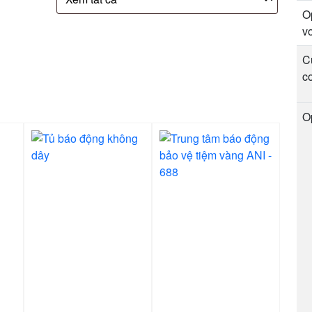
O
v
C
c
O