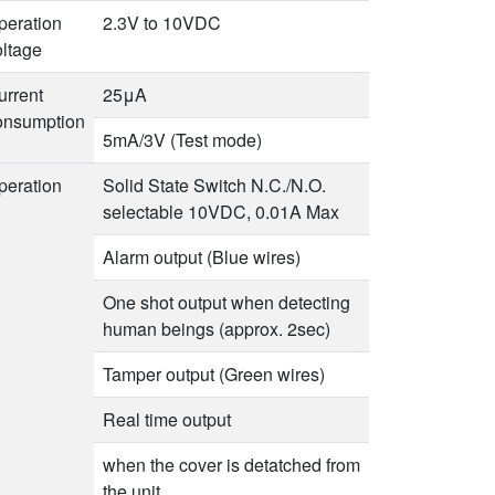
peration
2.3V to 10VDC
oltage
urrent
25μA
onsumption
5mA/3V (Test mode)
peration
Solid State Switch N.C./N.O.
selectable 10VDC, 0.01A Max
Alarm output (Blue wires)
One shot output when detecting
human beings (approx. 2sec)
Tamper output (Green wires)
Real time output
when the cover is detatched from
the unit