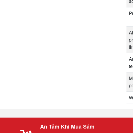
a
P
A
pr
t
A
t
M
po
W
An Tâm Khi Mua Sắm