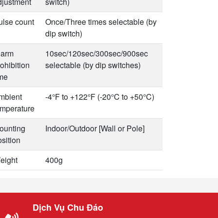
djustment
switch)
ulse count
Once/Three times selectable (by
dip switch)
larm
10sec/120sec/300sec/900sec
ohibition
selectable (by dip switches)
ime
mbient
-4°F to +122°F (-20°C to +50°C)
emperature
ounting
Indoor/Outdoor [Wall or Pole]
sition
eight
400g
Dịch Vụ Chu Đáo