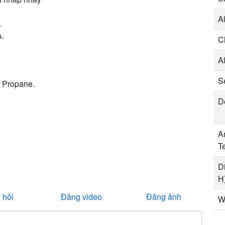
A
.
A.
C
A
Se
s Propane.
D
A
T
D
H
 hỏi
Đăng video
Đăng ảnh
W