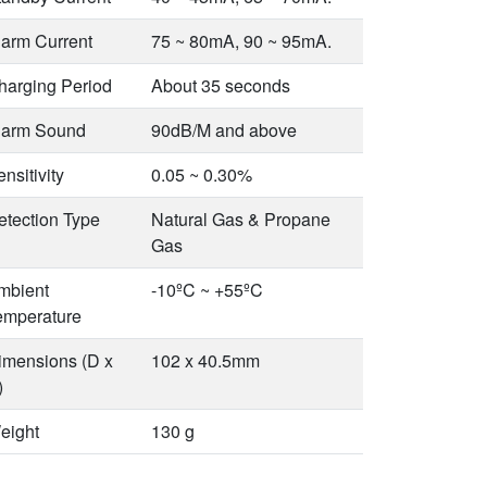
larm Current
75 ~ 80mA, 90 ~ 95mA.
harging Period
About 35 seconds
larm Sound
90dB/M and above
nsitivity
0.05 ~ 0.30%
etection Type
Natural Gas & Propane
Gas
mbient
-10ºC ~ +55ºC
emperature
imensions (D x
102 x 40.5mm
)
eight
130 g