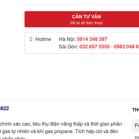
CẦN TƯ VẤN
Để lại số điện thoại
Hotline
Hà Nội:
0914 348 397
Sài Gòn:
032 697 5555
-
0983 048 
0822
TH
 chính xác cao, tiêu thụ điện năng thấp và thời gian phản
P
 gas tự nhiên và khí gas propane. Tích hợp còi và đèn
S
à nhấp nháy