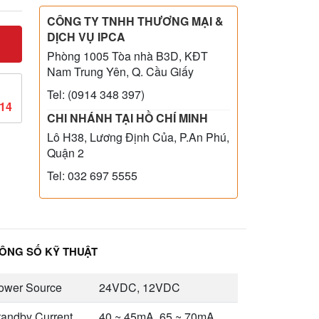
CÔNG TY TNHH THƯƠNG MẠI &
DỊCH VỤ IPCA
Phòng 1005 Tòa nhà B3D, KĐT
Nam Trung Yên, Q. Cầu Giấy
Tel: (0914 348 397)
814
CHI NHÁNH TẠI HỒ CHÍ MINH
Lô H38, Lương Định Của, P.An Phú,
Quận 2
Tel: 032 697 5555
ÔNG SỐ KỸ THUẬT
ower Source
24VDC, 12VDC
tandby Current
40 ~ 45mA, 65 ~ 70mA.