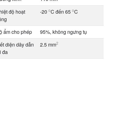
o
o
hiệt độ hoạt
-20
C đến 65
C
ộng
ộ ẩm cho phép
95%, không ngưng tụ
2
iết diện dây dẫn
2.5 mm
i đa