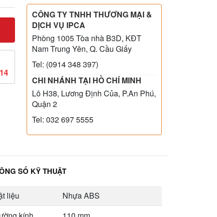
CÔNG TY TNHH THƯƠNG MẠI &
DỊCH VỤ IPCA
Phòng 1005 Tòa nhà B3D, KĐT
Nam Trung Yên, Q. Cầu Giấy
Tel: (0914 348 397)
814
CHI NHÁNH TẠI HỒ CHÍ MINH
Lô H38, Lương Định Của, P.An Phú,
Quận 2
Tel: 032 697 5555
ÔNG SỐ KỸ THUẬT
t liệu
Nhựa ABS
ường kính
110 mm