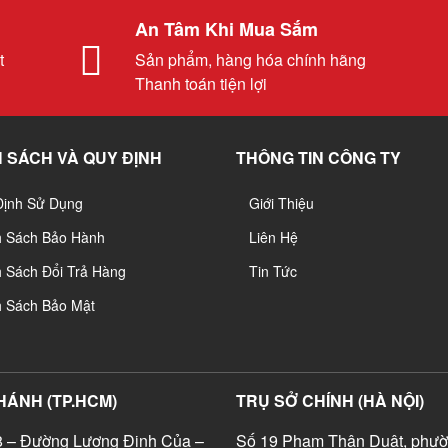
An Tâm Khi Mua Sắm
t
Sản phẩm, hàng hóa chính hãng
Thanh toán tiện lợi
 SÁCH VÀ QUY ĐỊNH
THÔNG TIN CÔNG TY
Định Sử Dụng
Giới Thiệu
h Sách Bảo Hành
Liên Hệ
 Sách Đổi Trả Hàng
Tin Tức
h Sách Bảo Mật
HÁNH (TP.HCM)
TRỤ SỞ CHÍNH (HÀ NỘI)
 – Đường Lương Định Của –
Số 19 Phạm Thận Duật, phườ