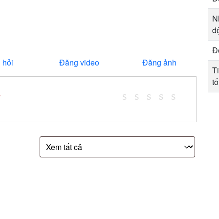
N
đ
Đ
 hỏi
Đăng video
Đăng ảnh
T
tố
*