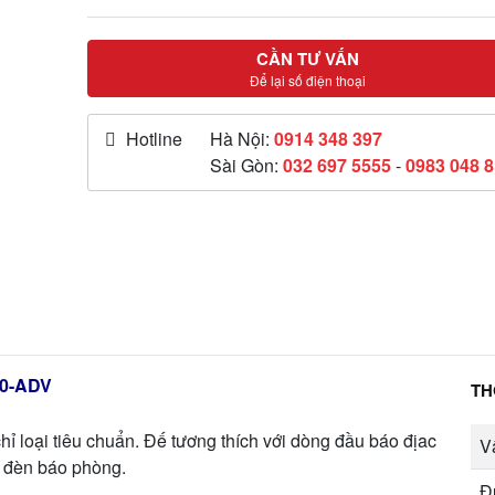
CẦN TƯ VẤN
Để lại số điện thoại
Hotline
Hà Nội:
0914 348 397
Sài Gòn:
032 697 5555
-
0983 048 
00-ADV
TH
 loại tiêu chuẩn. Đế tương thích với dòng đầu báo địac
Vậ
a đèn báo phòng.
Đ