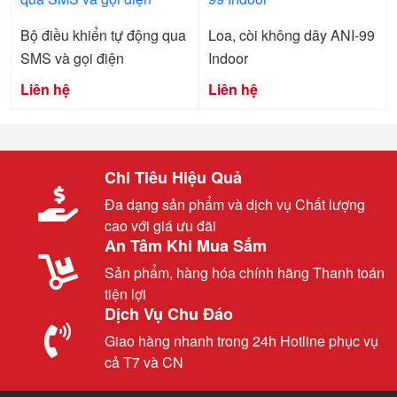
Bộ điều khiển tự động qua
Loa, còi không dây ANI-99
SMS và gọi điện
Indoor
Liên hệ
Liên hệ
Chi Tiêu Hiệu Quả
Đa dạng sản phẩm và dịch vụ Chất lượng
cao với giá ưu đãi
An Tâm Khi Mua Sắm
Sản phẩm, hàng hóa chính hãng Thanh toán
tiện lợi
Dịch Vụ Chu Đáo
Giao hàng nhanh trong 24h Hotline phục vụ
cả T7 và CN