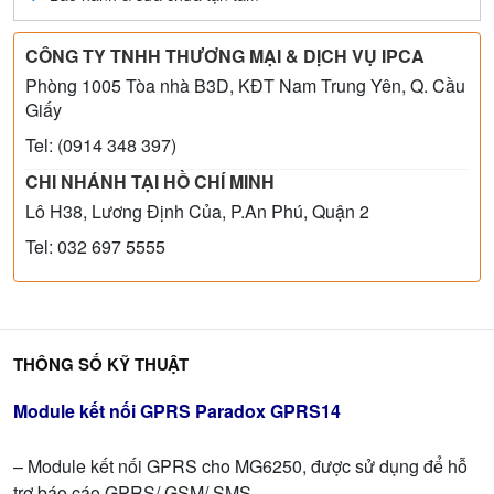
CÔNG TY TNHH THƯƠNG MẠI & DỊCH VỤ IPCA
Phòng 1005 Tòa nhà B3D, KĐT Nam Trung Yên, Q. Cầu
Giấy
Tel: (0914 348 397)
CHI NHÁNH TẠI HỒ CHÍ MINH
Lô H38, Lương Định Của, P.An Phú, Quận 2
Tel: 032 697 5555
THÔNG SỐ KỸ THUẬT
Module kết nối GPRS Paradox GPRS14
– Module kết nối GPRS cho MG6250, được sử dụng để hỗ
trợ báo cáo GPRS/ GSM/ SMS