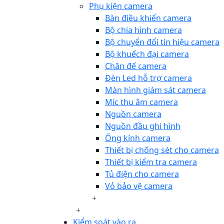
Phụ kiện camera
Bàn điều khiển camera
Bộ chia hình camera
Bộ chuyển đổi tín hiệu camera
Bộ khuếch đại camera
Chân đế camera
Đèn Led hỗ trợ camera
Màn hình giám sát camera
Míc thu âm camera
Nguồn camera
Nguồn đầu ghi hình
Ống kính camera
Thiết bị chống sét cho camera
Thiết bị kiểm tra camera
Tủ điện cho camera
Vỏ bảo vệ camera
Kiểm soát vào ra