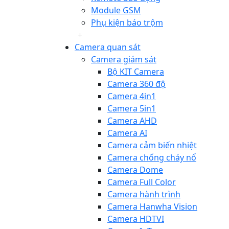
Module GSM
Phụ kiện báo trộm
Camera quan sát
Camera giám sát
Bộ KIT Camera
Camera 360 độ
Camera 4in1
Camera 5in1
Camera AHD
Camera AI
Camera cảm biến nhiệt
Camera chống cháy nổ
Camera Dome
Camera Full Color
Camera hành trình
Camera Hanwha Vision
Camera HDTVI