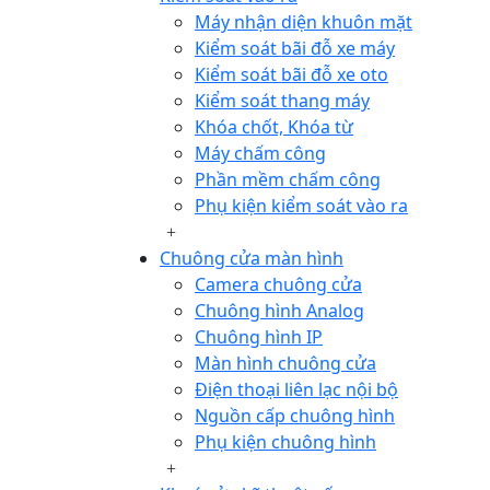
Máy nhận diện khuôn mặt
Kiểm soát bãi đỗ xe máy
Kiểm soát bãi đỗ xe oto
Kiểm soát thang máy
Khóa chốt, Khóa từ
Máy chấm công
Phần mềm chấm công
Phụ kiện kiểm soát vào ra
Chuông cửa màn hình
Camera chuông cửa
Chuông hình Analog
Chuông hình IP
Màn hình chuông cửa
Điện thoại liên lạc nội bộ
Nguồn cấp chuông hình
Phụ kiện chuông hình