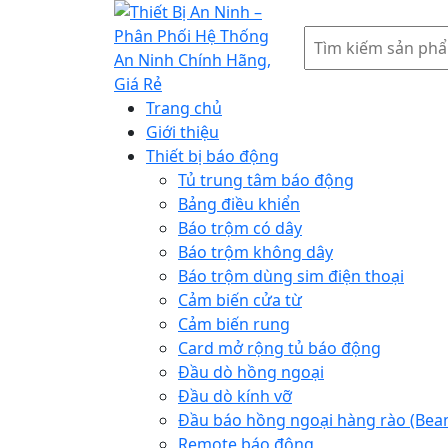
Tìm
kiếm
Trang chủ
Giới thiệu
Thiết bị báo động
Tủ trung tâm báo động
Bảng điều khiển
Báo trộm có dây
Báo trộm không dây
Báo trộm dùng sim điện thoại
Cảm biến cửa từ
Cảm biến rung
Card mở rộng tủ báo động
Đầu dò hồng ngoại
Đầu dò kính vỡ
Đầu báo hồng ngoại hàng rào (Bea
Remote báo động