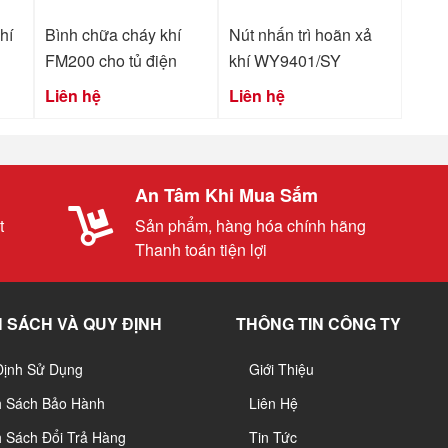
hí
Bình chữa cháy khí
Nút nhấn trì hoãn xả
FM200 cho tủ điện
khí WY9401/SY
Liên hệ
Liên hệ
An Tâm Khi Mua Sắm
t
Sản phẩm, hàng hóa chính hãng
Thanh toán tiện lợi
 SÁCH VÀ QUY ĐỊNH
THÔNG TIN CÔNG TY
Định Sử Dụng
Giới Thiệu
h Sách Bảo Hành
Liên Hệ
 Sách Đổi Trả Hàng
Tin Tức