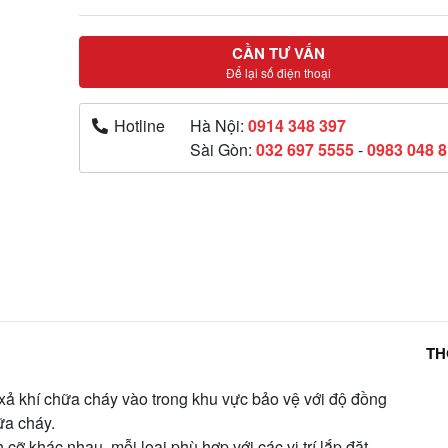
CẦN TƯ VẤN
Để lại số điện thoại
Hotline
Hà Nội:
0914 348 397
Sài Gòn:
032 697 5555
-
0983 048 
TH
ả khí chữa cháy vào trong khu vực bảo vệ với độ đồng
ữa cháy.
 cỡ khác nhau, mỗi loại phù hợp với các vị trí lắp đặt