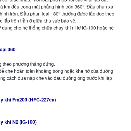
xả khí đều trong mặt phẳng hình tròn 360º. Đầu phun xả
 hình tròn. Đầu phun loại 180º thường được lắp dọc theo
 lắp trên trần ở giữa khu vực bảo vệ.
 dụng cho hệ thống chữa cháy khí ni tơ IG-100 hoặc hệ
oại 360°
g theo phương thẳng đứng.
để che hoàn toàn khoảng trống hoặc khe hở của đường
bằng cách đưa nắp che vào đầu đường ống trước khi lắp
áy khí Fm200 (HFC-227ea)
y khí N2 (IG-100)