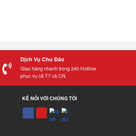
Dịch Vụ Chu Đáo
Giao hàng nhanh trong 24h Hotline
phục vụ cả T7 và CN
KẾ NỐI VỚI CHÚNG TÔI