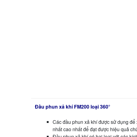
Đầu phun xả khí FM200 loại 360°
Các đầu phun xả khí được sử dụng để x
nhất cao nhất để đạt được hiệu quả ch
Đầu phun xả khí có hai loại với các kích