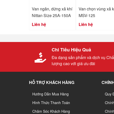
Van ngăn, dừng xả khí
Van chọn vùng xả k
Nittan Size 25A-150A
MSV-125
Liên hệ
Liên hệ
Chi Tiêu Hiệu Quả
Đa dạng sản phẩm và dịch vụ Chấ
lượng cao với giá ưu đãi
HỖ TRỢ KHÁCH HÀNG
CHÍNH
Hướng Dẫn Mua Hàng
Quy 
Hình Thức Thanh Toán
Chín
Chăm Sóc Khách Hàng
Chính