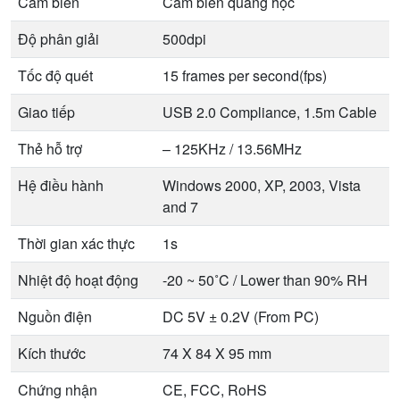
Cảm biến
Cảm biến quang học
Độ phân giải
500dpi
Tốc độ quét
15 frames per second(fps)
Giao tiếp
USB 2.0 Compliance, 1.5m Cable
Thẻ hỗ trợ
– 125KHz / 13.56MHz
Hệ điều hành
Windows 2000, XP, 2003, Vista
and 7
Thời gian xác thực
1s
Nhiệt độ hoạt động
-20 ~ 50˚C / Lower than 90% RH
Nguồn điện
DC 5V ± 0.2V (From PC)
Kích thước
74 X 84 X 95 mm
Chứng nhận
CE, FCC, RoHS