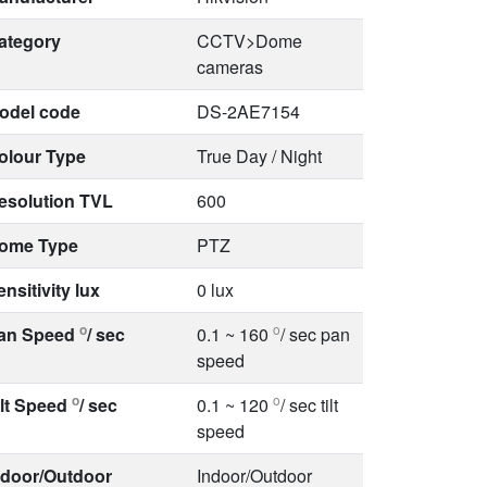
ategory
CCTV>Dome
cameras
odel code
DS-2AE7154
olour Type
True Day / Night
esolution TVL
600
ome Type
PTZ
ensitivity lux
0 lux
o
o
an Speed
/ sec
0.1 ~ 160
/ sec pan
speed
o
o
ilt Speed
/ sec
0.1 ~ 120
/ sec tilt
speed
ndoor/Outdoor
Indoor/Outdoor