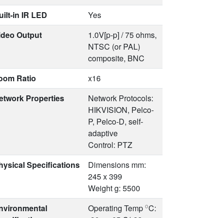
uilt-in IR LED
Yes
ideo Output
1.0V[p-p] / 75 ohms,
NTSC (or PAL)
composite, BNC
oom Ratio
x16
etwork Properties
Network Protocols:
HIKVISION, Pelco-
P, Pelco-D, self-
adaptive
Control: PTZ
hysical Specifications
Dimensions mm:
245 x 399
Weight g: 5500
o
nvironmental
Operating Temp
C: