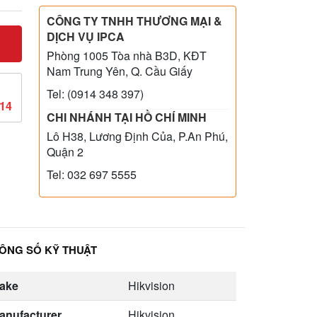
CÔNG TY TNHH THƯƠNG MẠI &
DỊCH VỤ IPCA
Phòng 1005 Tòa nhà B3D, KĐT
Nam Trung Yên, Q. Cầu Giấy
Tel: (0914 348 397)
814
CHI NHÁNH TẠI HỒ CHÍ MINH
Lô H38, Lương Định Của, P.An Phú,
Quận 2
Tel: 032 697 5555
ÔNG SỐ KỸ THUẬT
ake
Hikvision
anufacturer
Hikvision