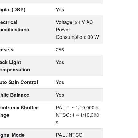
igital (DSP)
Yes
ectrical
Voltage: 24 V AC
pecifications
Power
Consumption: 30 W
resets
256
ack Light
Yes
ompensation
uto Gain Control
Yes
hite Balance
Yes
lectronic Shutter
PAL: 1 ~ 1/10,000 s,
ange
NTSC: 1 ~ 1/10,000
s
ignal Mode
PAL / NTSC