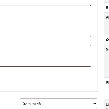
B
V
Z
N
P
E