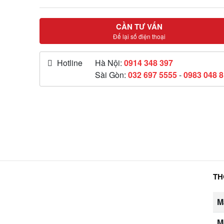
CẦN TƯ VẤN
Để lại số điện thoại
Hotline
Hà Nội:
0914 348 397
Sài Gòn:
032 697 5555
-
0983 048 
TH
M
M