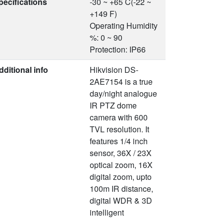
pecifications
-30 ~ +65 C(-22 ~
+149 F)
Operating Humidity
%: 0 ~ 90
Protection: IP66
dditional info
Hikvision DS-
2AE7154 is a true
day/night analogue
IR PTZ dome
camera with 600
TVL resolution. It
features 1/4 inch
sensor, 36X / 23X
optical zoom, 16X
digital zoom, upto
100m IR distance,
digital WDR & 3D
intelligent