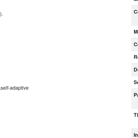
C
).
M
C
R
D
S
self-adaptive
P
T
I