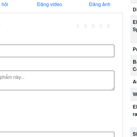
 hỏi
Đăng video
Đăng ảnh
D
El
*
S
P
B
C
A
W
E
r
S