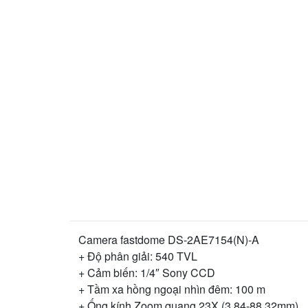
Camera fastdome DS-2AE7154(N)-A
+ Độ phân giải: 540 TVL
+ Cảm biến: 1/4″ Sony CCD
+ Tầm xa hồng ngoại nhìn đêm: 100 m
+ Ống kính Zoom quang 23X (3.84-88.32mm)