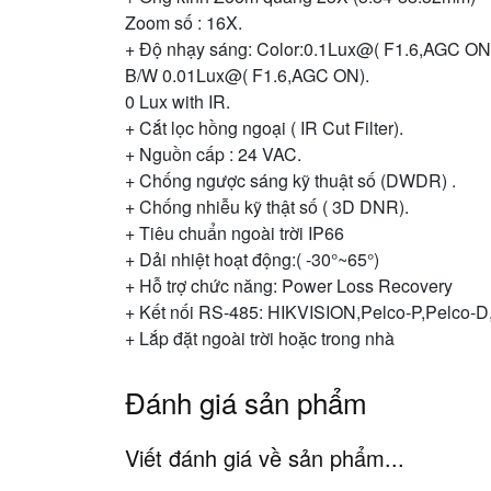
Zoom số : 16X.
+ Độ nhạy sáng: Color:0.1Lux@( F1.6,AGC ON
B/W 0.01Lux@( F1.6,AGC ON).
0 Lux with IR.
+ Cắt lọc hồng ngoại ( IR Cut Filter).
+ Nguồn cấp : 24 VAC.
+ Chống ngược sáng kỹ thuật số (DWDR) .
+ Chống nhiễu kỹ thật số ( 3D DNR).
+ Tiêu chuẩn ngoài trời IP66
+ Dải nhiệt hoạt động:( -30°~65°)
+ Hỗ trợ chức năng: Power Loss Recovery
+ Kết nối RS-485: HIKVISION,Pelco-P,Pelco-D,
+ Lắp đặt ngoài trời hoặc trong nhà
Đánh giá sản phẩm
Viết đánh giá về sản phẩm...