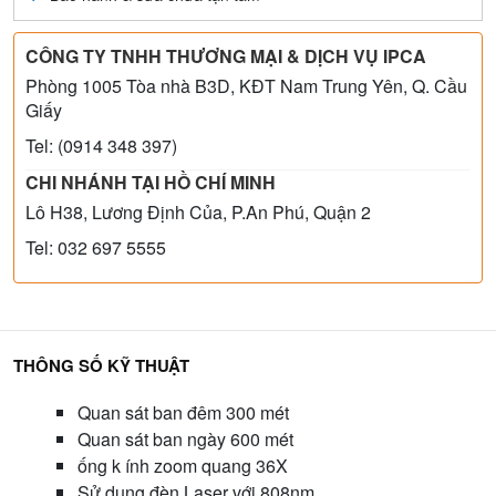
CÔNG TY TNHH THƯƠNG MẠI & DỊCH VỤ IPCA
Phòng 1005 Tòa nhà B3D, KĐT Nam Trung Yên, Q. Cầu
Giấy
Tel: (0914 348 397)
CHI NHÁNH TẠI HỒ CHÍ MINH
Lô H38, Lương Định Của, P.An Phú, Quận 2
Tel: 032 697 5555
THÔNG SỐ KỸ THUẬT
Quan sát ban đêm 300 mét
Quan sát ban ngày 600 mét
ống k ính
z
oom quang 36X
Sử dụng đèn Laser với 808nm