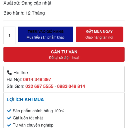
Xuất xứ: Đang cập nhật
Bảo hành: 12 Tháng
Chấm
THÊM VÀO GIỎ HÀNG
ĐẶT MUA NGAY
công
Mua tiếp sản phẩm khác
Giao hàng tận nơi
kiểm
soát
CẦN TƯ VẤN
vào
Để lại số điện thoại
ra
nhận
Hotline
dạng
Hà Nội:
0914 348 397
khuôn
Sài Gòn:
032 697 5555
-
0983 048 814
mặt
F-
LỢI ÍCH KHI MUA
710
Sản phẩm chính hãng 100%
số
Giá luôn tốt nhất
lượng
Tư vấn chuyên nghiệp