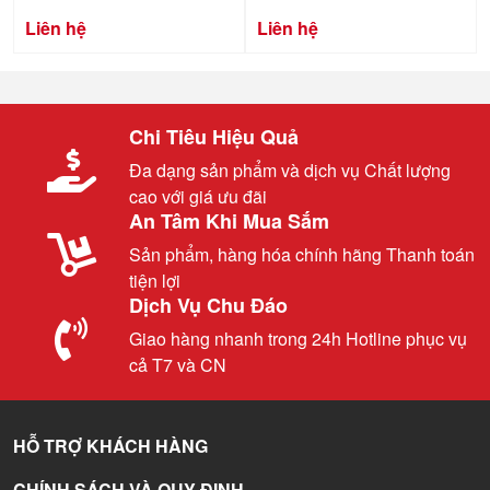
Liên hệ
Liên hệ
Chi Tiêu Hiệu Quả
Đa dạng sản phẩm và dịch vụ Chất lượng
cao với giá ưu đãi
An Tâm Khi Mua Sắm
Sản phẩm, hàng hóa chính hãng Thanh toán
tiện lợi
Dịch Vụ Chu Đáo
Giao hàng nhanh trong 24h Hotline phục vụ
cả T7 và CN
HỖ TRỢ KHÁCH HÀNG
CHÍNH SÁCH VÀ QUY ĐỊNH