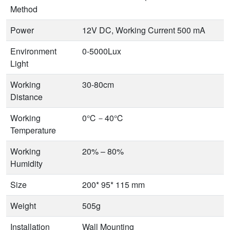
Method
Power
12V DC, Working Current 500 mA
Environment
0-5000Lux
Light
Working
30-80cm
Distance
Working
0℃－40℃
Temperature
Working
20% – 80%
Humidity
Size
200* 95* 115 mm
Weight
505g
Installation
Wall Mounting