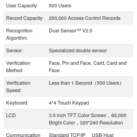
User Capacity
500 Users
Record Capacity
200,000 Access Control Records
Recognition
Dual Sensor™ V2.0
Algorithm
Sensor
Specialized double sensor
Verification
Face, Pin and Face, Card, Card and
Method
Face
Verification
Less than 1 Second（500 Users）
Speed
Keyboard
4*4 Touch Keypad
LCD
3.5 inch TFT Color Screen，65,000
Bright Color，320*240 Resolution
Communication
Standard TCP/IP、 USB Host