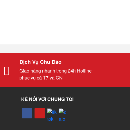
Dịch Vụ Chu Đáo
Giao hàng nhanh trong 24h Hotline
phục vụ cả T7 và CN
KẾ NỐI VỚI CHÚNG TÔI