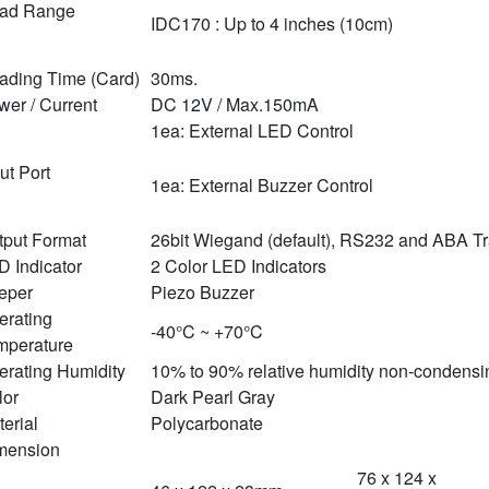
ad Range
IDC170 : Up to 4 inches (10cm)
ading Time (Card)
30ms.
wer / Current
DC 12V / Max.150mA
1ea: External LED Control
ut Port
1ea: External Buzzer Control
tput Format
26bit Wiegand (default), RS232 and ABA Trac
D Indicator
2 Color LED Indicators
eper
Piezo Buzzer
erating
-40°C ~ +70°C
mperature
erating Humidity
10% to 90% relative humidity non-condensi
lor
Dark Pearl Gray
erial
Polycarbonate
mension
76 x 124 x