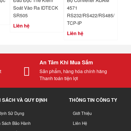
rực
Đầu Đọc Thẻ Kiểm
Bộ Converter ADAM
Soát Vào Ra IDTECK
4571
SR505
RS232/RS422/RS485/
TCP-IP
Liên hệ
Liên hệ
An Tâm Khi Mua Sắm
t
Sản phẩm, hàng hóa chính hãng
Thanh toán tiện lợi
 SÁCH VÀ QUY ĐỊNH
THÔNG TIN CÔNG TY
Định Sử Dụng
Giới Thiệu
h Sách Bảo Hành
Liên Hệ