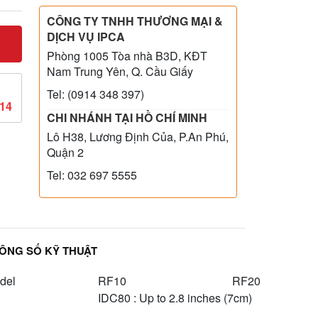
CÔNG TY TNHH THƯƠNG MẠI &
DỊCH VỤ IPCA
Phòng 1005 Tòa nhà B3D, KĐT
Nam Trung Yên, Q. Cầu Giấy
Tel: (0914 348 397)
814
CHI NHÁNH TẠI HỒ CHÍ MINH
Lô H38, Lương Định Của, P.An Phú,
Quận 2
Tel: 032 697 5555
ÔNG SỐ KỸ THUẬT
del
RF10
RF20
IDC80 : Up to 2.8 inches (7cm)