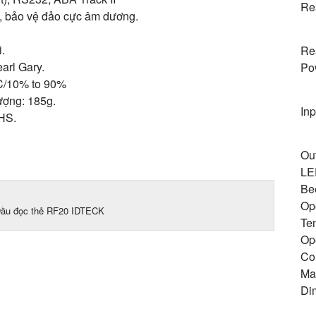
Re
 bảo vệ đảo cực âm dương.
i.
Re
arl Gary.
Po
°C/10% to 90%
ượng: 185g.
Inp
HS.
Ou
LE
Be
Op
Đầu đọc thẻ RF20 IDTECK
Te
Op
Co
Mat
Di