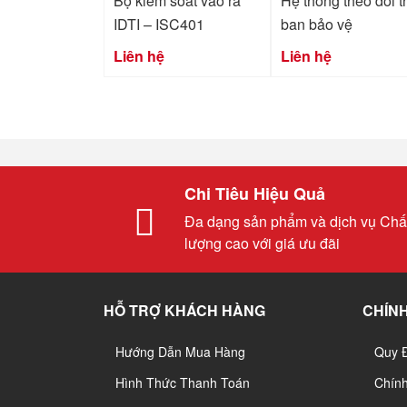
Bộ kiểm soát vào ra
Hệ thống theo dõi t
IDTI – ISC401
ban bảo vệ
Liên hệ
Liên hệ
Chi Tiêu Hiệu Quả
Đa dạng sản phẩm và dịch vụ Chấ
lượng cao với giá ưu đãi
HỖ TRỢ KHÁCH HÀNG
CHÍNH
Hướng Dẫn Mua Hàng
Quy 
Hình Thức Thanh Toán
Chín