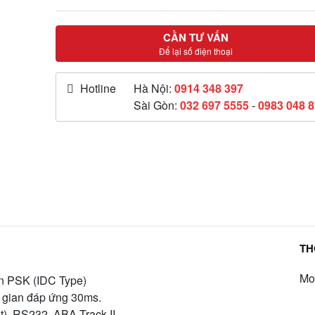
CẦN TƯ VẤN
Để lại số điện thoại
Hotline
Hà Nội:
0914 348 397
Sài Gòn:
032 697 5555
-
0983 048 
TH
Mo
ẩn PSK (IDC Type)
i gian đáp ứng 30ms.
lt), RS232, ABA Track II