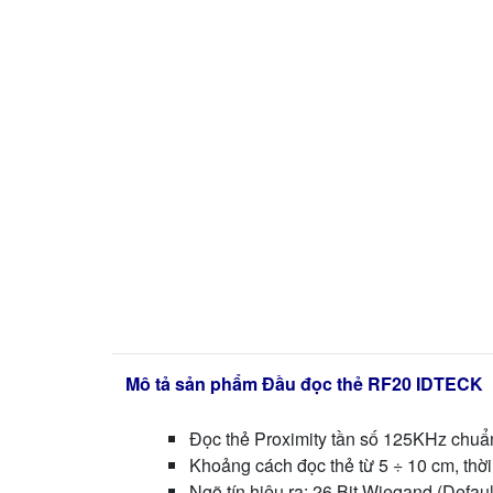
Mô tả sản phẩm Đầu đọc thẻ RF20 IDTECK
Đọc thẻ Proximity tần số 125KHz chu
Khoảng cách đọc thẻ từ 5 ÷ 10 cm, thờ
Ngõ tín hiệu ra: 26 Bit Wiegand (Defau