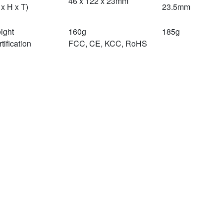
46 x 122 x 23mm
x H x T)
23.5mm
ight
160g
185g
tification
FCC, CE, KCC, RoHS