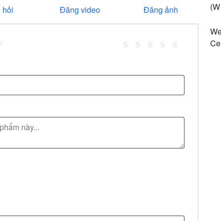
(W 
 hỏi
Đăng video
Đăng ảnh
We
Cer
*