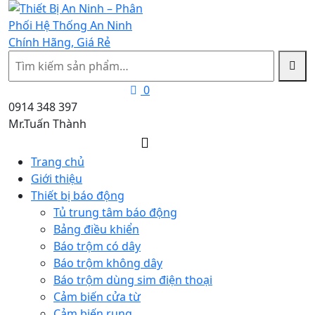
Tìm
kiếm
0
0914 348 397
Mr.Tuấn Thành
Trang chủ
Giới thiệu
Thiết bị báo động
Tủ trung tâm báo động
Bảng điều khiển
Báo trộm có dây
Báo trộm không dây
Báo trộm dùng sim điện thoại
Cảm biến cửa từ
Cảm biến rung