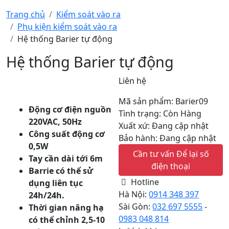
Trang chủ
Kiểm soát vào ra
Phụ kiện kiểm soát vào ra
Hệ thống Barier tự động
Hệ thống Barier tự động
Liên hệ
Mã sản phẩm: Barier09
Động cơ điện nguồn
Tình trạng: Còn Hàng
220VAC, 50Hz
Xuất xứ: Đang cập nhật
Công suất động cơ
Bảo hành: Đang cập nhật
0,5W
Cần tư vấn
Để lại số
Tay
cần dài tới 6m
điện thoại
Barrie
có thể sử
Hotline
dụng liên tục
Hà Nội:
0914 348 397
24h/24h.
Sài Gòn:
032 697 5555
-
Thời gian nâng hạ
0983 048 814
có thể chỉnh 2,5-10