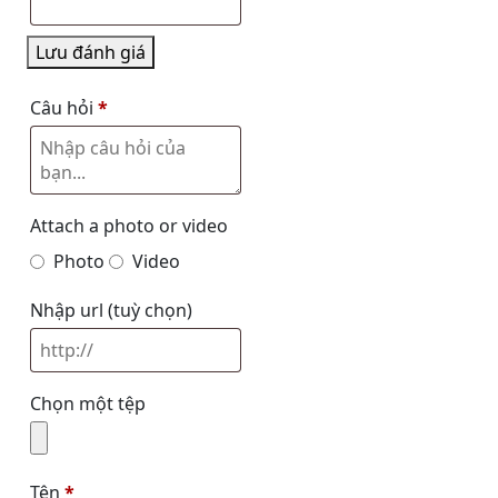
Lưu đánh giá
Câu hỏi
*
Attach a photo or video
Photo
Video
Nhập url
(tuỳ chọn)
Chọn một tệp
Tên
*