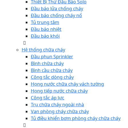
Thiết Bị Thử Đầu Báo Solo
Đầu báo lửa chống cháy
Đầu báo chống cháy nổ
Tủ trung tâm
Đầu báo nhiệt
Đầu báo khói
Hệ thống chữa cháy
Đầu phun Sprinkler
Bình chữa cháy
Bình cầu chữa cháy
Công tắc dòng chảy
Họng nước chữa cháy vách tường
Họng tiếp nước chữa cháy
Công tắc áp lực
Trụ chữa cháy ngoài nhà
Van phòng cháy chữa cháy
Tủ điều khiển bơm phòng cháy chữa cháy