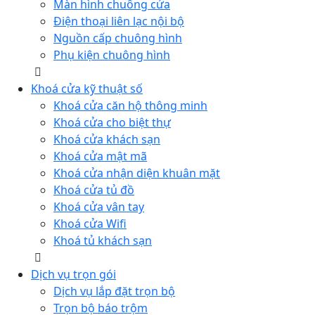
Màn hình chuông cửa
Điện thoại liên lạc nội bộ
Nguồn cấp chuông hình
Phụ kiện chuông hình
Khoá cửa kỹ thuật số
Khoá cửa căn hộ thông minh
Khoá cửa cho biệt thự
Khoá cửa khách sạn
Khoá cửa mật mã
Khoá cửa nhận diện khuân mặt
Khoá cửa tủ đồ
Khoá cửa vân tay
Khoá cửa Wifi
Khoá tủ khách sạn
Dịch vụ trọn gói
Dịch vụ lắp đặt trọn bộ
Trọn bộ báo trộm