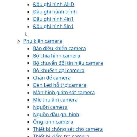
Đầu ghi hình AHD
Đầu ghi hành trình
Đầu ghi hình 4in1
Đầu ghi hình 5in1
Phụ kiện camera
Bàn điều khiển camera
Bộ chia hình camera
Bộ chuyển đổi tín hiệu camera
Bộ khuếch đại camera
Chân đế camera
Đèn Led hỗ trợ camera
Màn hình giám sát camera
Míc thu âm camera
Nguồn camera
Nguồn đầu ghi hình
Ống kính camera
Thiết bị chống sét cho camera
Thiết bị kiểm tra camera