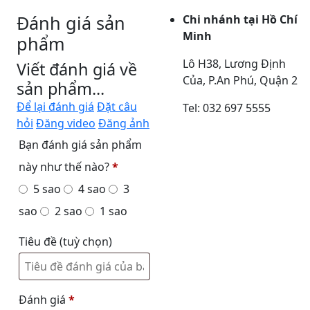
Đánh giá sản
Chi nhánh tại Hồ Chí
Minh
phẩm
Lô H38, Lương Định
Viết đánh giá về
Của, P.An Phú, Quận 2
sản phẩm...
Để lại đánh giá
Đặt câu
Tel: 032 697 5555
hỏi
Đăng video
Đăng ảnh
Bạn đánh giá sản phẩm
này như thế nào?
*
5 sao
4 sao
3
sao
2 sao
1 sao
Tiêu đề
(tuỳ chọn)
Đánh giá
*