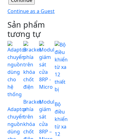
Continue as a Guest
Sản phẩm
tương tự
Bracket
Modul
Bộ
Adaptor
phía
giám
điều
chuyển
trên
sát
khiển
nguồn
khóa
cửa
từ xa
dùng
chốt
8RP –
12