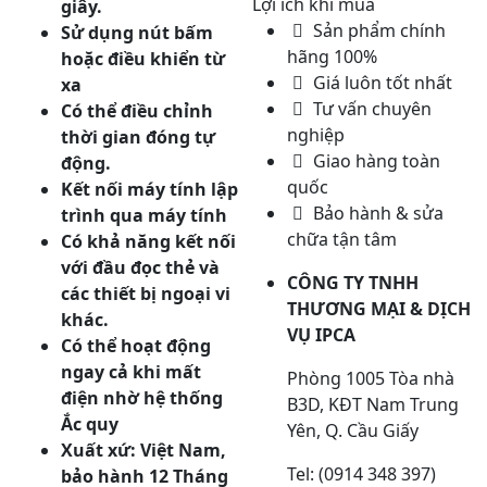
Lợi ích khi mua
giây.
Sản phẩm chính
Sử dụng nút bấm
hãng 100%
hoặc điều khiển từ
Giá luôn tốt nhất
xa
Tư vấn chuyên
Có thể điều chỉnh
nghiệp
thời gian đóng tự
Giao hàng toàn
động.
quốc
K
ết nối máy tính lập
Bảo hành & sửa
trình qua máy tính
chữa tận tâm
Có khả năng kết nối
với đầu đọc thẻ và
CÔNG TY TNHH
các thiết bị ngoại vi
THƯƠNG MẠI & DỊCH
khác.
VỤ IPCA
Có thể hoạt động
ngay cả khi mất
Phòng 1005 Tòa nhà
điện nhờ hệ thống
B3D, KĐT Nam Trung
Ắc quy
Yên, Q. Cầu Giấy
Xu
ất xứ: Việt Nam,
Tel: (0914 348 397)
b
ảo hành 12 Tháng