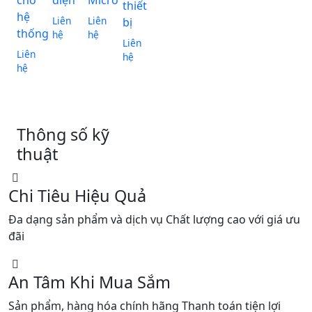
cho
điện
Micro
thiết
hệ
Liên
Liên
bị
thống
hệ
hệ
Liên
Liên
hệ
hệ
Thông số kỹ
thuật
Chi Tiêu Hiệu Quả
Đa dạng sản phẩm và dịch vụ Chất lượng cao với giá ưu
đãi
An Tâm Khi Mua Sắm
Sản phẩm, hàng hóa chính hãng Thanh toán tiện lợi