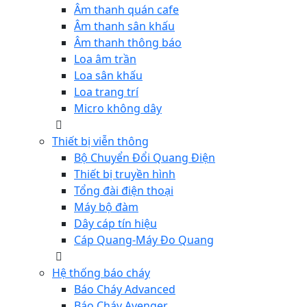
Âm thanh quán cafe
Âm thanh sân khấu
Âm thanh thông báo
Loa âm trần
Loa sân khấu
Loa trang trí
Micro không dây
Thiết bị viễn thông
Bộ Chuyển Đổi Quang Điện
Thiết bị truyền hình
Tổng đài điện thoại
Máy bộ đàm
Dây cáp tín hiệu
Cáp Quang-Máy Đo Quang
Hệ thống báo cháy
Báo Cháy Advanced
Báo Cháy Avenger