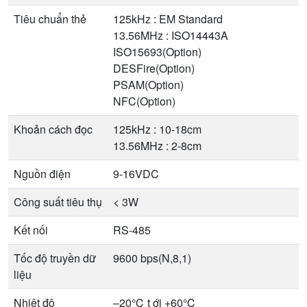
Tiêu chuẩn thẻ
125kHz : EM Standard
13.56MHz : ISO14443A
ISO15693(Option)
DESFire(Option)
PSAM(Option)
NFC(Option)
Khoản cách đọc
125kHz : 10-18cm
13.56MHz : 2-8cm
Nguồn điện
9-16VDC
Công suất tiêu thụ
< 3W
Kết nối
RS-485
Tốc độ truyền dữ
9600 bps(N,8,1)
liệu
Nhiệt độ
–20℃ t ới +60℃