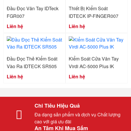
Đầu Đọc Vân Tay IDTeck
Thiết Bị Kiểm Soát
FGR007
IDTECK IP-FINGER007
Liên hệ
Liên hệ
Đầu Đọc Thẻ Kiểm Soát
Kiểm Soát Cửa Vân Tay
Vào Ra IDTECK SR505
Virdi AC-5000 Plus IK
Liên hệ
Liên hệ
Chi Tiêu Hiệu Quả
Đa dạng sản phẩm và dịch vụ Chất lượng
cao với giá ưu đãi
An Tâm Khi Mua Sắm