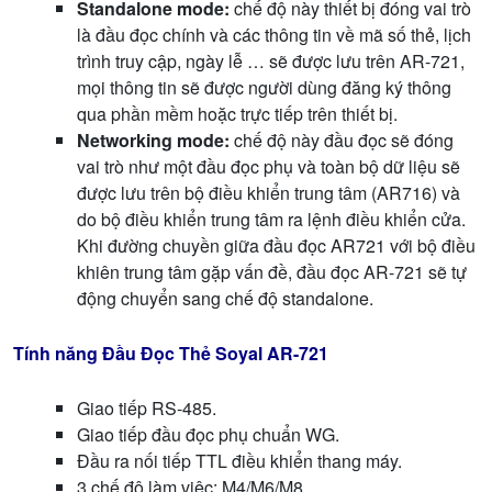
Standalone mode:
chế độ này thiết bị đóng vai trò
là đầu đọc chính và các thông tin về mã số thẻ, lịch
trình truy cập, ngày lễ … sẽ được lưu trên AR-721,
mọi thông tin sẽ được người dùng đăng ký thông
qua phần mềm hoặc trực tiếp trên thiết bị.
Networking mode:
chế độ này đầu đọc sẽ đóng
vai trò như một đầu đọc phụ và toàn bộ dữ liệu sẽ
được lưu trên bộ điều khiển trung tâm (AR716) và
do bộ điều khiển trung tâm ra lệnh điều khiển cửa.
Khi đường chuyền giữa đầu đọc AR721 với bộ điều
khiên trung tâm gặp vấn đề, đầu đọc AR-721 sẽ tự
động chuyển sang chế độ standalone.
Tính năng Đầu Đọc Thẻ Soyal AR-721
Giao tiếp RS-485.
Giao tiếp đầu đọc phụ chuẩn WG.
Đầu ra nối tiếp TTL điều khiển thang máy.
3 chế độ làm việc: M4/M6/M8.